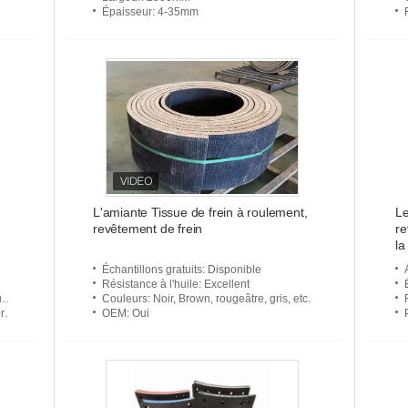
Épaisseur
: 4-35mm
L'amiante Tissue de frein à roulement,
Le
revêtement de frein
re
la
la
Échantillons gratuits
: Disponible
Résistance à l'huile
: Excellent
de
Couleurs
: Noir, Brown, rougeâtre, gris, etc.
c.
OEM
: Oui