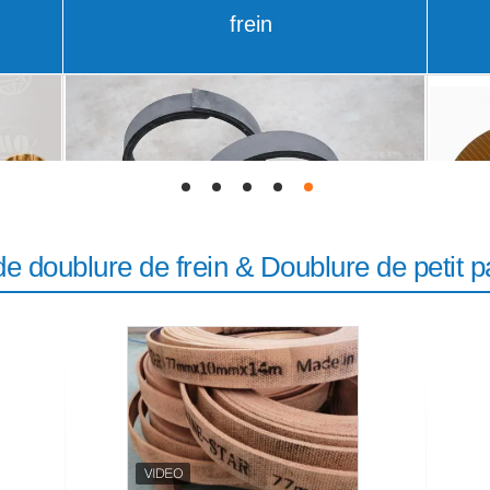
Petit pain moulé de
doublure de frein
de doublure de frein & Doublure de petit p
e
Doublure de petit pain de