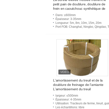
petit pain de doublure, doublure de
frein en caoutchouc synthétique de
guindeau
Dans
: ≤600mm
Épaisseur
: 3-35mm
Longueur
: 5m, 8m, 10m, 15m, 20m
Port FOB
: Changhaï, Ningbo, Qingdao, Tianjin, Guangzh
L'amortissement du treuil et de la
doublure de freinage de l'amiante
L'amortissement du treuil
largeur
: ≤500mm
Épaisseur
: 4-35mm
Utilisation
: Tracteurs de ferme, treuil, guindeau, Sugar Mill, ascenseur, grue, mélangeur, groupe électrogène,
Les échantillons
: libre