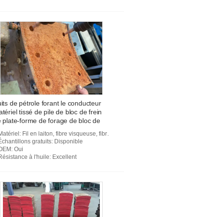
its de pétrole forant le conducteur
tériel tissé de pile de bloc de frein
 plate-forme de forage de bloc de
ein
Matériel
: Fil en laiton, fibre visqueuse, fibre de verre, résine, etc.
Échantillons gratuits
: Disponible
OEM
: Oui
Résistance à l'huile
: Excellent