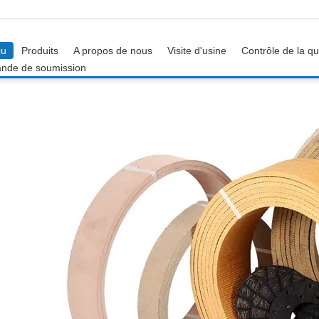
çu
Produits
A propos de nous
Visite d'usine
Contrôle de la qu
nde de soumission
t
Doublure de frein libre
d'amiante