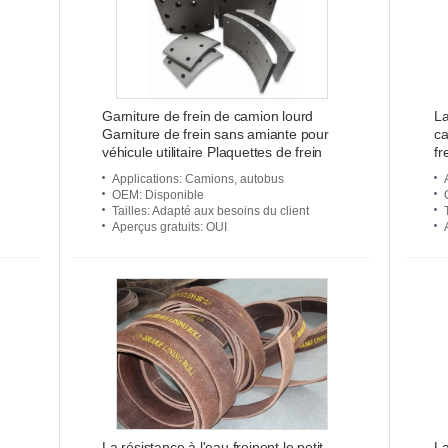
Garniture de frein de camion lourd
La
Garniture de frein sans amiante pour
ca
véhicule utilitaire Plaquettes de frein
fr
r
Applications
: Camions, autobus
OEM
: Disponible
Tailles
: Adapté aux besoins du client
Aperçus gratuits
: OUI
La résistance à l'eau freinent le petit
La