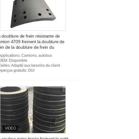
 doublure de frein résistante de
mion 4709 freinent la doublure de
ein de la doublure de frein du
evêtement FMSI 4709
Applications
: Camions, autobus
OEM
: Disponible
Tailles
: Adapté aux besoins du client
Aperçus gratuits
: OUI
 couleur noire tissée freinent le petit