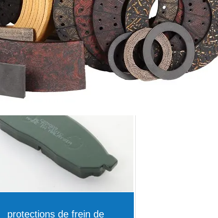
protections de frein de
voiture