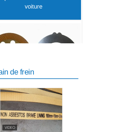
Disques de frottement
ain de frein
Petit pain tissé de doublure