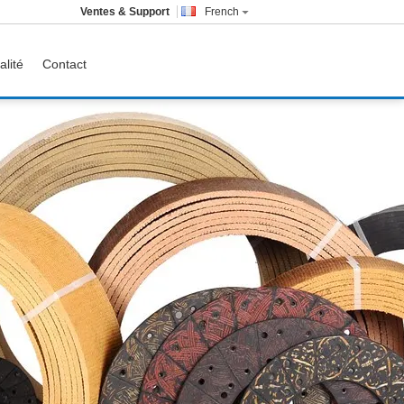
Ventes & Support
French
alité
Contact
Feuille matérielle de
frottement