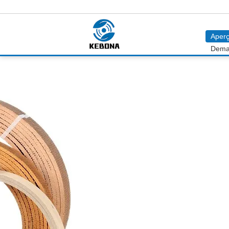
Aper
Dema
Garniture anneau de join