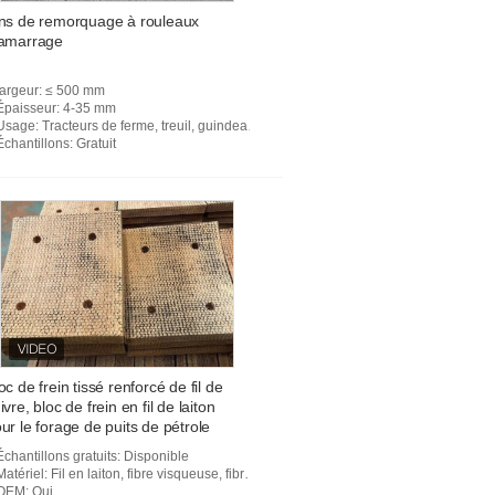
de frein
ns de remorquage à rouleaux
'amarrage
largeur
: ≤ 500 mm
Épaisseur
: 4-35 mm
Usage
: Tracteurs de ferme, treuil, guindeau, Sugar Mill, ascenseur, grue, mélangeur, groupe électrogène, ma
Échantillons
: Gratuit
oc de frein tissé renforcé de fil de
ivre, bloc de frein en fil de laiton
ur le forage de puits de pétrole
Échantillons gratuits
: Disponible
Matériel
: Fil en laiton, fibre visqueuse, fibre de verre, résine, etc.
OEM
: Oui