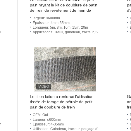
pain rayant le kit de doublure de patin
pa
de frein de revêtement de frein de
d'
treuil Brown
la
largeur
: ≤600mm
Épaisseur
: 4mm-35mm
Longueur
: 5m, 8m, 10m, 15m, 20m
ou
Applications
: Treuil, guindeau, tracteur, Sugar Mill, grue, mélangeur, groupe électrogène, machines de constructio
Le fil en laiton a renforcé l'utilisation
Ga
tissée de forage de pétrole de petit
am
pain de doublure de frein
fr
OEM
: Oui
Largeur
: ≤600mm
 ma
Épaisseur
: 4-35mm
Utilisation
: Guindeau, tracteur, perçage d'Oill, grue, mélangeur, etc.