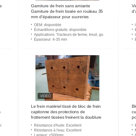
frein
de
Garniture de frein sans amiante
Vi
Garniture de frein tissée en rouleau 35
d
mm d'épaisseur pour sucreries
OEM
: disponible
Échantillons gratuits
: disponible
Applications
: Tracteurs de ferme, treuil, guindeau, Sugar Mill, ascenseur, grue, mélangeur, groupe électrogène, ma
Épaisseur
: 4-35 mm
Le frein matériel tissé de bloc de frein
Bl
s
capitonne des protections de
cu
frottement tissées freinent la doublure
po
avec des trous
c.
Résistance d'huile
: Excellent
Résistance à l'eau
: Excellent
Largeur
: ≤500mm