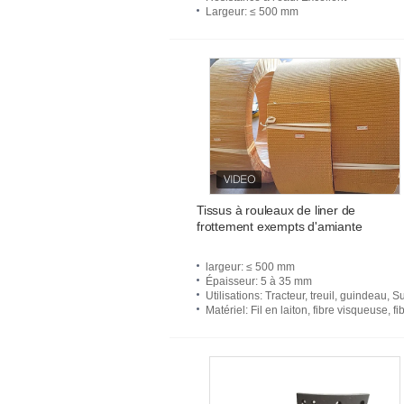
Largeur
: ≤ 500 mm
Tissus à rouleaux de liner de
frottement exempts d'amiante
largeur
: ≤ 500 mm
Épaisseur
: 5 à 35 mm
Utilisations
: Tracteur, treuil, guindeau, Sugar Mill, ascenseur, grue, mélangeur, groupe électrogène, machines 
Matériel
: Fil en laiton, fibre visqueuse, fibre de verre, résine, et