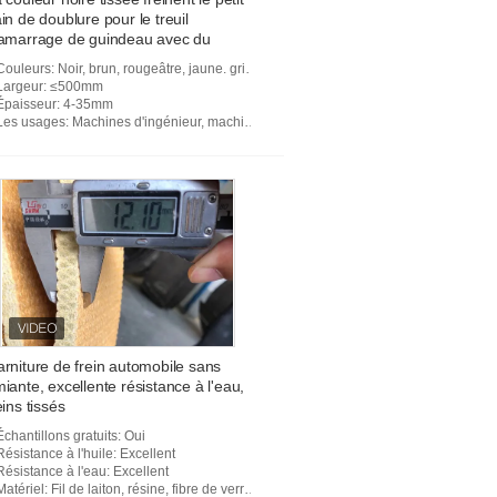
in de doublure pour le treuil
amarrage de guindeau avec du
iton
Couleurs
: Noir, brun, rougeâtre, jaune. gris, etc.
Largeur
: ≤500mm
Épaisseur
: 4-35mm
Les usages
: Machines d'ingénieur, machine d'industrie et machines d'abattage
rniture de frein automobile sans
iante, excellente résistance à l'eau,
eins tissés
Échantillons gratuits
: Oui
Résistance à l'huile
: Excellent
Résistance à l'eau
: Excellent
Matériel
: Fil de laiton, résine, fibre de verre, matériaux de friction, etc.