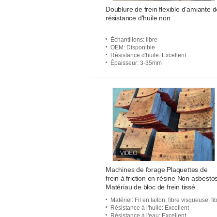
frein
Doublure de frein flexible d'amiante 
résistance d'huile non
Échantillons
: libre
OEM
: Disponible
Résistance d'huile
: Excellent
Épaisseur
: 3-35mm
Machines de forage Plaquettes de
frein à friction en résine Non asbesto
Matériau de bloc de frein tissé
Matériel
: Fil en laiton, fibre visqueuse, fibre de verre, résine, et
Résistance à l'huile
: Excellent
Résistance à l'eau
: Excellent