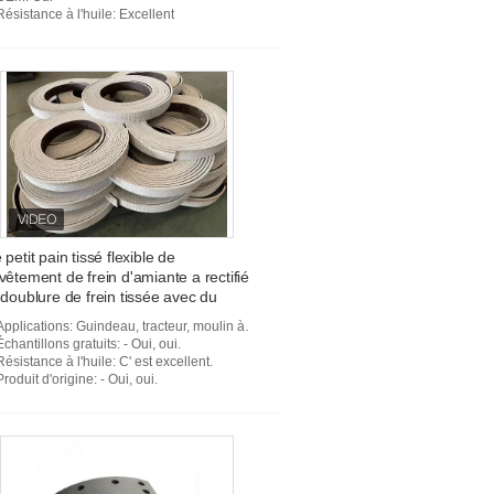
Résistance à l'huile
: Excellent
 petit pain tissé flexible de
vêtement de frein d'amiante a rectifié
 doublure de frein tissée avec du
iton
Applications
: Guindeau, tracteur, moulin à sucre, grue, mélangeur, etc.
Échantillons gratuits
: - Oui, oui.
Résistance à l'huile
: C' est excellent.
Produit d'origine
: - Oui, oui.