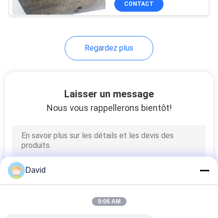
CONTACT
6
Matériel de
frottement de frein
Regardez plus
Laisser un message
Nous vous rappellerons bientôt!
15
protections de frein
de voiture
David
9:06 AM
18