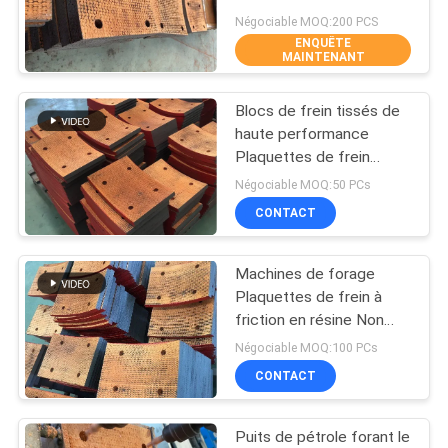
Négociable MOQ:200 PCS
SITE
ENQUÊTE
MAINTENANT
32
PRIVACY
Matériel tissé de
Blocs de frein tissés de
POLICY
haute performance
doublure de frein
Plaquettes de frein
Appareils de frottement
Négociable MOQ:50 PCs
Appareils de frein tissés
CONTACT
Machines de forage
29
Plaquettes de frein à
Doublure de frein
friction en résine Non
asbestos Matériau de
Négociable MOQ:100 PCs
industrielle
bloc de frein tissé
CONTACT
Puits de pétrole forant le