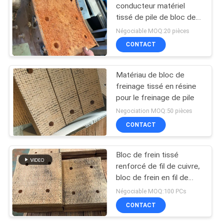
conducteur matériel
tissé de pile de bloc de
10
frein de plate-forme de
Négociable MOQ:20 pièces
forage de bloc de frein
Garniture anneau de
CONTACT
joint
Matériau de bloc de
freinage tissé en résine
pour le freinage de pile
Negociation MOQ:50 pièces
CONTACT
17
Doublure de frein
Bloc de frein tissé
renforcé de fil de cuivre,
libre d'amiante
bloc de frein en fil de
laiton pour le forage de
Négociable MOQ:100 PCs
puits de pétrole
CONTACT