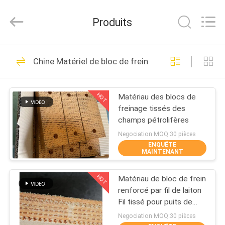
2026
Zhengzhou
Kebona
Produits
Industry
Co.,
Ltd.
All
MAISON
Rights
42
Reserved.
Chine Matériel de bloc de frein
Petit pain de
PRODUITS
doublure de frein
HOT
Matériau des blocs de
freinage tissés des
AU
champs pétrolifères
SUJET
Negociation MOQ:30 pièces
ENQUÊTE
DE
MAINTENANT
23
NOUS
Doublure de petit
HOT
Matériau de bloc de frein
renforcé par fil de laiton
VISITE
pain de frein
Fil tissé pour puits de
pétrole
D'USINE
Negociation MOQ:30 pièces