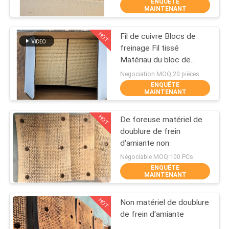
ENQUÊTE
MAINTENANT
CONTRÔLE
HOT
Fil de cuivre Blocs de
DE
25
freinage Fil tissé
QUALITÉ
Matériau du bloc de
Petit pain tissé de
freinage Fil de laiton
Negociation MOQ:20 pièces
doublure de frein
renforcé
ENQUÊTE
CONTACTEZ-
MAINTENANT
NOUS
HOT
De foreuse matériel de
doublure de frein
DEMANDEZ
d'amiante non
34
UNE
Négociable MOQ:100 PCs
ENQUÊTE
Matériel de bloc de
CITATION
MAINTENANT
frein
HOT
Non matériel de doublure
PLAN
de frein d'amiante
DU