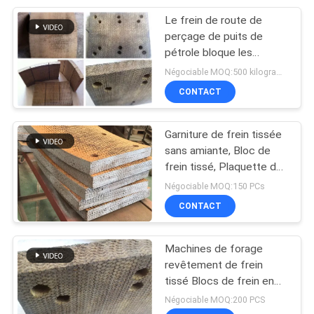
Le frein de route de
8
perçage de puits de
Feuille matérielle de
pétrole bloque les
garnitures de frein
Négociable MOQ:500 kilogrammes
frottement
tissées pour des
CONTACT
foreuses
Garniture de frein tissée
sans amiante, Bloc de
frein tissé, Plaquette de
11
frein tissée pour forage
Négociable MOQ:150 PCs
Doublure de bande
de puits de pétroliers
CONTACT
de frein
Machines de forage
revêtement de frein
tissé Blocs de frein en
résine pour puits de
Négociable MOQ:200 PCS
forage pétrolier