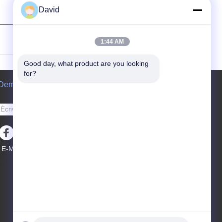
David
(
0
/ 3000)
1:44 AM
Good day, what product are you looking 
for?
Demande de soumission
Envoyez
E-Mail
Plan du site
|
Site mobile