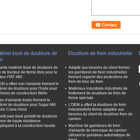
ériel tissé de doublure de
Doublure de frein industrielle
in
ante matériel tissé de doublure de
Adapté aux besoins du client formez
n de tracteur de ferme libre pour le
les garnitures de frein industrielles
cteur FIAT 480
freinent regarnir des protections de
frein de bloc de frein
M a offert non l'amiante freinent le
ériel de doublure pour l'huile pour
Matériaux industriels industriels de
hines de construction Wells
frottement de doublure de frein de
forme spéciale
es d'amiante tissés freinent le
ériel de doublure pour Sugar Mill
L'OEM a offert la doublure de frein
ctor Crane Hoist
industrielle/la forme adaptée aux
besoins du client de doublure frein de
etit pain tissé portatif de doublure
camion
frein de haute résistance
ppliquent à la construction navale
Machine de garnitures de frein
d'amiante de remorque de camion
utilisant le guindeau automatique de
treuil