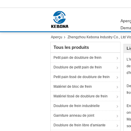
Aper
Dema
Aperçu
Zhengzhou Kebona Industry Co., Ltd Vis
Tous les produits
Li
Petit pain de doublure de frein
L'
de
Doublure de petit pain de frein
d'h
Petit pain tissé de doublure de frein
De
Matériel de bloc de frein
fr
Matériel tissé de doublure de frein
Doublure de frein industrielle
En
on
Garniture anneau de joint
Ma
Doublure de frein libre d'amiante
so