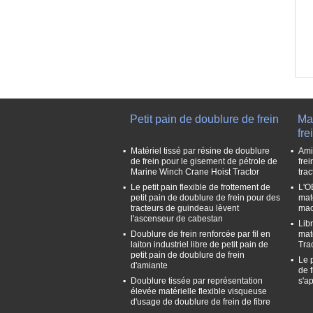
Petit pain de doublure de frein
Mat
fre
Matériel tissé par résine de doublure
Ami
de frein pour le gisement de pétrole de
frei
Marine Winch Crane Hoist Tractor
tra
Le petit pain flexible de frottement de
L'OE
petit pain de doublure de frein pour des
mat
tracteurs de guindeau lèvent
mac
l'ascenseur de cabestan
Libr
Doublure de frein renforcée par fil en
mat
laiton industriel libre de petit pain de
Tra
petit pain de doublure de frein
Le p
d'amiante
de 
Doublure tissée par représentation
s'a
élevée matérielle flexible visqueuse
d'usage de doublure de frein de fibre