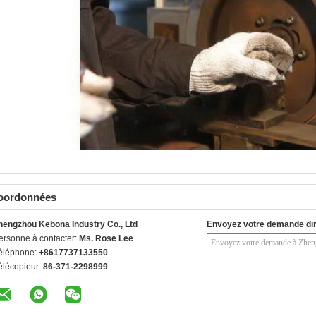
oordonnées
hengzhou Kebona Industry Co., Ltd
Envoyez votre demande di
ersonne à contacter:
Ms. Rose Lee
éléphone:
+8617737133550
élécopieur:
86-371-2298999