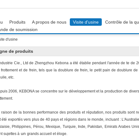
çu
Produits
A propos de nous
Visite d'usine
Contrôle de la qu
nde de soumission
ite d'usine
gne de produits
industrie Cie., Ltd de Zhengzhou Kebona a été établie pendant l'année de te de 
 frottement et de frein, tels que la doublure de frein, le petit pain de doublure de
uile, etc.
puis 2006, KEBONA se concentre sur le développement et la production de divers t
ottement.
 raison de la bonnes performance des produits et réputation, nos produits sont
t été exportés vers plus de 40 pays et régions dans le monde, incluant : L'Australi
laisie, Philippines, Pérou, Mexique, Turquie, Inde, Pakistan, Emirats Arabes Unis
un
nt sujettes à
grands accueil et éloge.