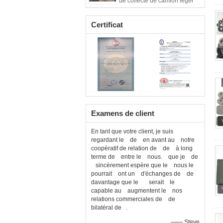
de collecte de camion léger
Certificat
Examens de client
En tant que votre client, je suis
regardant le de en avant au notre
coopératif de relation de de à long
terme de entre le nous. que je de
sincèrement espère que le nous le
pourrait ont un d'échanges de de
davantage que le serait le
capable au augmentent le nos
relations commerciales de de
bilatéral de .
—— Steve