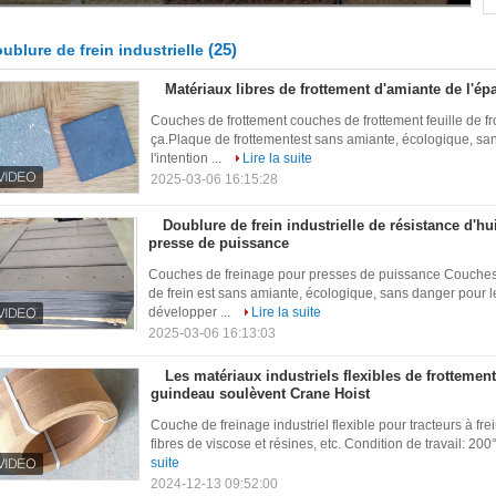
(25)
ublure de frein industrielle
Matériaux libres de frottement d'amiante de l'é
Couches de frottement couches de frottement feuille de fr
ça.Plaque de frottementest sans amiante, écologique, s
l'intention ...
Lire la suite
2025-03-06 16:15:28
Doublure de frein industrielle de résistance d'h
presse de puissance
Couches de freinage pour presses de puissance Couches 
de frein est sans amiante, écologique, sans danger pour 
développer ...
Lire la suite
2025-03-06 16:13:03
Les matériaux industriels flexibles de frottemen
guindeau soulèvent Crane Hoist
Couche de freinage industriel flexible pour tracteurs à frein
fibres de viscose et résines, etc. Condition de travail: 2
suite
2024-12-13 09:52:00