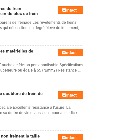
es de frein
Contact
rein de bloc de frein
pareils de freinage Les revêtements de freins
s qui nécessitent un degré élevé de frottement, ...
ces matérielles de
Contact
ouche de friction personnalisable Spécifications
supérieure ou égale à 55 (N/mm2) Résistance ...
de doublure de frein de
Contact
péciale Excellente résistance à l'usure: La
de sa durée de vie et aussi un important indice ...
n freinent la taille
Contact