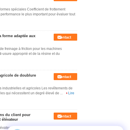
ormes spéciales Coefficient de frottement
 de performance le plus important pour évaluer tout
la forme adaptée aux
Contact
e freinage à friction pour les machines
i-usure approprié et de la résine et du
 agricole de doublure
Contact
 industrielles et agricoles Les revêtements de
lles qui nécessitent un degré élevé de ...
Lire
ns du client pour
Contact
t élévateur
lévateurs à fourche bulldozers excavateurs