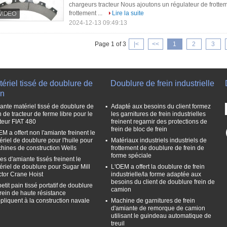
chargeurs tracteur Nous ajoutons un régulateur de frott
frottement ...
Lire la suite
2024-12-13 09:49:13
Page 1 of 3
|<
<<
1
2
3
ériel tissé de doublure de
Doublure de frein industrielle
in
ante matériel tissé de doublure de
Adapté aux besoins du client formez
n de tracteur de ferme libre pour le
les garnitures de frein industrielles
cteur FIAT 480
freinent regarnir des protections de
frein de bloc de frein
M a offert non l'amiante freinent le
ériel de doublure pour l'huile pour
Matériaux industriels industriels de
hines de construction Wells
frottement de doublure de frein de
forme spéciale
es d'amiante tissés freinent le
ériel de doublure pour Sugar Mill
L'OEM a offert la doublure de frein
ctor Crane Hoist
industrielle/la forme adaptée aux
besoins du client de doublure frein de
etit pain tissé portatif de doublure
camion
frein de haute résistance
ppliquent à la construction navale
Machine de garnitures de frein
d'amiante de remorque de camion
utilisant le guindeau automatique de
treuil