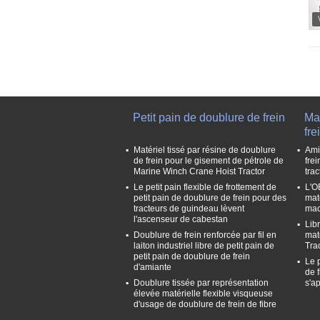
Petit pain de doublure de frein
Mat
fre
Matériel tissé par résine de doublure
Ami
de frein pour le gisement de pétrole de
frei
Marine Winch Crane Hoist Tractor
tra
Le petit pain flexible de frottement de
L'OE
petit pain de doublure de frein pour des
mat
tracteurs de guindeau lèvent
mac
l'ascenseur de cabestan
Libr
Doublure de frein renforcée par fil en
mat
laiton industriel libre de petit pain de
Tra
petit pain de doublure de frein
Le p
d'amiante
de 
Doublure tissée par représentation
s'a
élevée matérielle flexible visqueuse
d'usage de doublure de frein de fibre