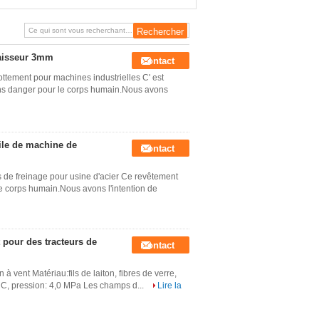
disque de tambour pour l'ascenseur
paisseur 3mm
Contact
ottement pour machines industrielles C' est
ans danger pour le corps humain.Nous avons
uile de machine de
Contact
de freinage pour usine d'acier Ce revêtement
le corps humain.Nous avons l'intention de
t pour des tracteurs de
Contact
 à vent Matériau:fils de laiton, fibres de verre,
00°C, pression: 4,0 MPa Les champs d...
Lire la