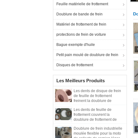
Feuille matérielle de frottement
Do
Doublure de bande de frein
Matériel de frottement de frein
protections de frein de voiture
Bague exempte d'huile
Petit pain moulé de doublure de frein
Disques de frottement
Les Meilleurs Produits
Les dents de disque de frein
de feuille de frottement
freinent la doublure de
frottement de dents de disque
Les dents de feuille de
de dents de doublure
frottement couvrent la
doublure de frottement de
dents de disque de dents de
Doublure de frein industrielle
revêtement de frein de dents
moulée flexible pour la moto