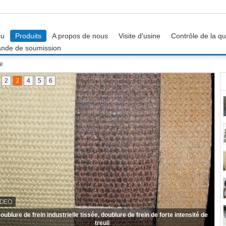
çu
Produits
A propos de nous
Visite d'usine
Contrôle de la qu
nde de soumission
le
2
3
4
5
6
 dents de feuille de frottement couvrent la doublure de frottement de dents
de disque de dents de revêtement de frein de dents