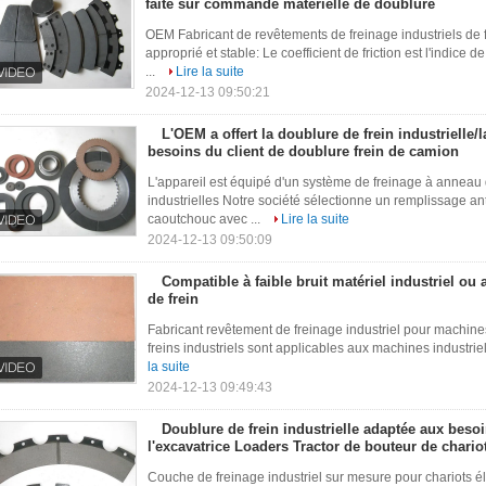
faite sur commande matérielle de doublure
OEM Fabricant de revêtements de freinage industriels de f
approprié et stable: Le coefficient de friction est l'indice
...
Lire la suite
2024-12-13 09:50:21
L'OEM a offert la doublure de frein industrielle/
besoins du client de doublure frein de camion
L'appareil est équipé d'un système de freinage à anneau d
industrielles Notre société sélectionne un remplissage ant
caoutchouc avec ...
Lire la suite
2024-12-13 09:50:09
Compatible à faible bruit matériel industriel ou
de frein
Fabricant revêtement de freinage industriel pour machines
freins industriels sont applicables aux machines industrie
la suite
2024-12-13 09:49:43
Doublure de frein industrielle adaptée aux besoi
l'excavatrice Loaders Tractor de bouteur de chario
Couche de freinage industriel sur mesure pour chariots é