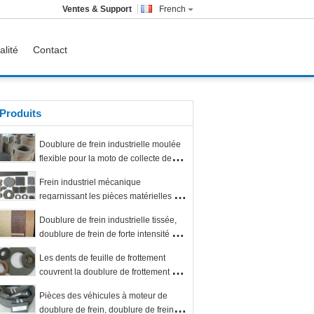
Ventes & Support
French
alité
Contact
Produits
Doublure de frein industrielle moulée
flexible pour la moto de collecte de
camion léger
Frein industriel mécanique
regarnissant les pièces matérielles de
doublure de frein
Doublure de frein industrielle tissée,
doublure de frein de forte intensité de
treuil
Les dents de feuille de frottement
couvrent la doublure de frottement de
dents de disque de dents de
Pièces des véhicules à moteur de
revêtement de frein de dents
doublure de frein, doublure de frein à