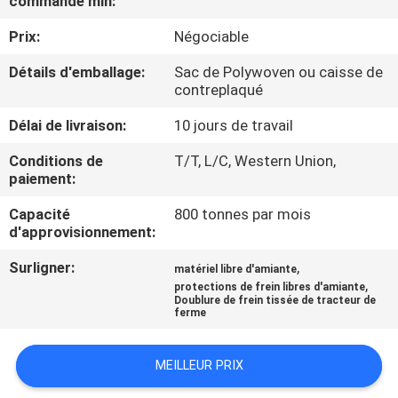
commande min:
Prix:
Négociable
CONTRÔLE
DE
Détails d'emballage:
Sac de Polywoven ou caisse de
contreplaqué
QUALITÉ
Délai de livraison:
10 jours de travail
CONTACTEZ-
Conditions de
T/T, L/C, Western Union,
paiement:
NOUS
Capacité
800 tonnes par mois
d'approvisionnement:
DEMANDEZ
Surligner:
,
matériel libre d'amiante
UNE
,
protections de frein libres d'amiante
CITATION
Doublure de frein tissée de tracteur de
ferme
PLAN
MEILLEUR PRIX
DU