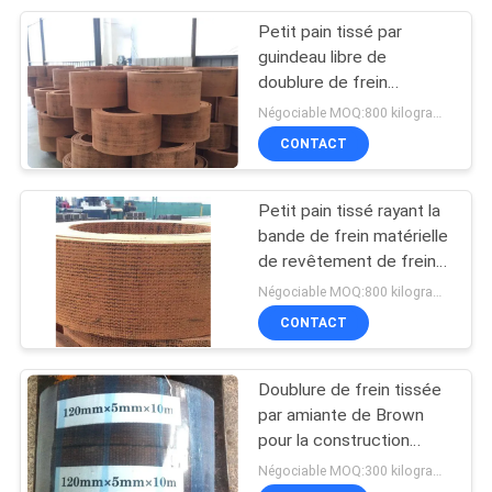
Petit pain tissé par
guindeau libre de
doublure de frein
d'amiante
Négociable MOQ:800 kilogrammes
CONTACT
Petit pain tissé rayant la
bande de frein matérielle
de revêtement de frein
de Machine Winch
Négociable MOQ:800 kilogrammes
Woven d'ingénieur
CONTACT
Doublure de frein tissée
par amiante de Brown
pour la construction
Marine Machinery
Négociable MOQ:300 kilogrammes