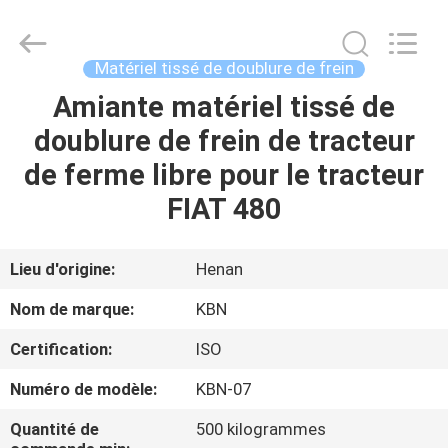
2025
Zhengzhou
Kebona
Industry
Co.,
Matériel tissé de doublure de frein
Ltd.
All
Amiante matériel tissé de
MAISON
Rights
Reserved.
doublure de frein de tracteur
PRODUITS
de ferme libre pour le tracteur
FIAT 480
AU
SUJET
Lieu d'origine:
Henan
DE
Nom de marque:
KBN
NOUS
Certification:
ISO
Numéro de modèle:
KBN-07
VISITE
D'USINE
Quantité de
500 kilogrammes