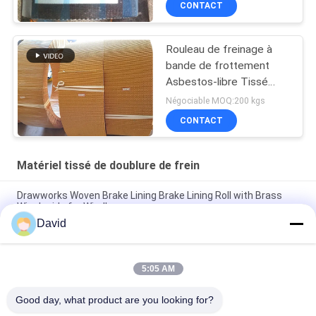
CONTACT
Rouleau de freinage à
bande de frottement
Asbestos-libre Tissé
Rodeau de freinage à
Négociable MOQ:200 kgs
bande de frottement
CONTACT
Rouleau de frottement
Matériel tissé de doublure de frein
Drawworks Woven Brake Lining Brake Lining Roll with Brass
Wire Inside for Windlass
David
Matériau de revêtement de freinage automobile tissé avec
cuivre
5:05 AM
Matériau de revêtement de frein tissé non asbestos
personnalisé pour l'amarrage du treuil
Good day, what product are you looking for?