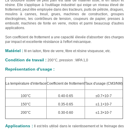
La doublure tissée de petit pain est faite de matériel tissé, fil en laiton et
résine. Elle s'applique à l'outillage industriel qui exige un niveau élevé de
frottement, peut être employée dans des tracteurs, puits de pétrole, dragues,
moulins à cannes, treuil, grues, machines de construction, groupes
électrogènes, les contrôleurs de tension, coupeurs de papier, presses à
emboutir, machines de fonte en verre, motos et parmi beaucoup d'autres
applications.
Son coefficient de frottement a une capacité élevée d'absorber des charges
par impact et excellente résistance à l'effort mécanique.
Matériel :
fil en laiton, fibre de verre, fibre et résine visqueuse, etc.
Condition de travail :
200°C, pression : MPA 1,0
Représentation d'usage :
La température d'interface
Coefficient de frottement
Taux d'usage (CM3/NM)
100°C
0.40-0.65
≤0.7×10-7
150°C
0.35-0.65
≤1.1×10-7
200°C
0.30-0.60
≤1.3×10-7
Applications :
Il est très utilisé dans le ralentissement et le freinage des