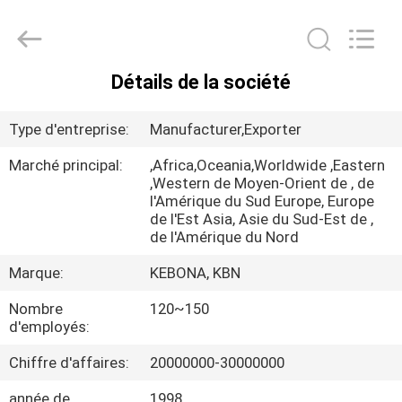
2026
Zhengzhou
Kebona
Industry
Co.,
Ltd.
Détails de la société
All
MAISON
Rights
Reserved.
Type d'entreprise:
Manufacturer,Exporter
PRODUITS
Marché principal:
,Africa,Oceania,Worldwide ,Eastern
,Western de Moyen-Orient de , de
l'Amérique du Sud Europe, Europe
AU
de l'Est Asia, Asie du Sud-Est de ,
SUJET
de l'Amérique du Nord
DE
Marque:
KEBONA, KBN
NOUS
Nombre
120~150
d'employés:
VISITE
Chiffre d'affaires:
20000000-30000000
D'USINE
année de
1998