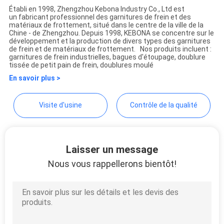
Établi en 1998, Zhengzhou Kebona Industry Co., Ltd est
SITE
un fabricant professionnel des garnitures de frein et des
Zhengzhou Kebona Industry
matériaux de frottement, situé dans le centre de la ville de la
Chine - de Zhengzhou. Depuis 1998, KEBONA se concentre sur le
Co., Ltd
développement et la production de divers types des garnitures
PRIVACY
de frein et de matériaux de frottement. Nos produits incluent :
garnitures de frein industrielles, bagues d'étoupage, doublure
POLICY
tissée de petit pain de frein, doublures moulé
En savoir plus >
Visite d'usine
Contrôle de la qualité
Laisser un message
Nous vous rappellerons bientôt!