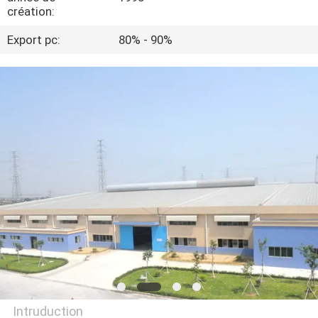
création:
CONTRÔLE
Export pc:
80% - 90%
DE
QUALITÉ
CONTACTEZ-
NOUS
DEMANDEZ
UNE
CITATION
PLAN
Intruduction
DU