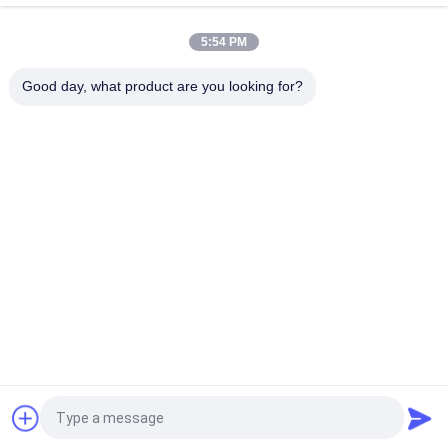
5:54 PM
Good day, what product are you looking for?
Catégories populaires
Tous
Petit Pain De 
Doublure De Petit 
Doublure De Frein
Pain De Frein
Petit Pain Tissé De 
Matériel De Bloc De 
Doublure De Frein
Frein
Matériel Tissé De 
Doublure De Frein 
Doublure De Frein
Industrielle
Garniture Anneau De 
Doublure De Frein 
Joint
Libre D'amiante
Demandez un devis