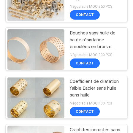
d'automobile de dureté
Négociable MOQ:350 PCS
SITE
élevée
CONTACT
32
PRIVACY
Matériel tissé de
Bouches sans huile de
POLICY
haute résistance
doublure de frein
enroulées en bronze
Bouches en acier
Négociable MOQ:300 PCS
supporté
CONTACT
Coefficient de dilatation
29
faible L'acier sans huile
Doublure de frein
sans huile
Négociable MOQ:100 PCs
industrielle
CONTACT
Graphites incrustés sans