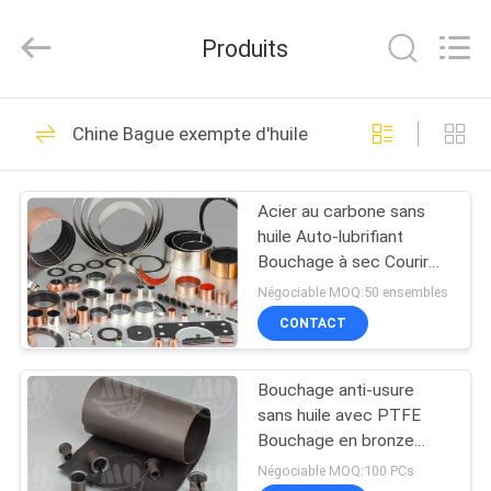
2026
Zhengzhou
Kebona
Produits
Industry
Co.,
Ltd.
All
MAISON
Rights
42
Reserved.
Chine Bague exempte d'huile
Petit pain de
PRODUITS
doublure de frein
Acier au carbone sans
huile Auto-lubrifiant
AU
Bouchage à sec Courir
SUJET
Bouchage résistance à
Négociable MOQ:50 ensembles
l'usure
DE
CONTACT
23
NOUS
Doublure de petit
Bouchage anti-usure
sans huile avec PTFE
VISITE
pain de frein
Bouchage en bronze
Maillage en bronze avec
D'USINE
Négociable MOQ:100 PCs