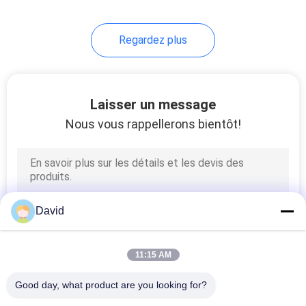
8
Regardez plus
Feuille matérielle de
frottement
Laisser un message
Nous vous rappellerons bientôt!
11
Doublure de bande
David
de frein
11:15 AM
Good day, what product are you looking for?