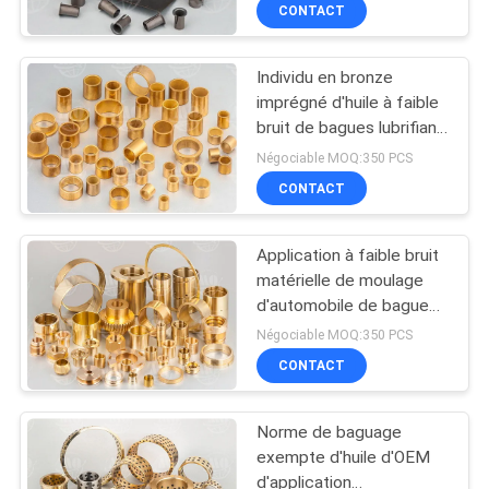
des bouchages en PTFE
CONTACT
CONTRÔLE
Individu en bronze
DE
25
imprégné d'huile à faible
QUALITÉ
bruit de bagues lubrifiant
Petit pain tissé de
le matériel de Bush
Négociable MOQ:350 PCS
doublure de frein
CONTACTEZ-
CONTACT
NOUS
Application à faible bruit
matérielle de moulage
DEMANDEZ
d'automobile de bague
34
en bronze
UNE
Négociable MOQ:350 PCS
Matériel de bloc de
CONTACT
CITATION
frein
Norme de baguage
PLAN
exempte d'huile d'OEM
DU
d'application