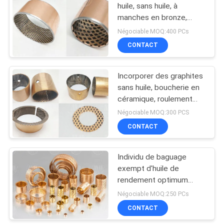
huile, sans huile, à
manches en bronze,
10
avec une dissipation
Négociable MOQ:400 PCs
thermique élevée
Garniture anneau de
CONTACT
joint
Incorporer des graphites
sans huile, boucherie en
céramique, roulement
magnétique à haute
Négociable MOQ:300 PCS
capacité
CONTACT
17
Doublure de frein
Individu de baguage
exempt d'huile de
libre d'amiante
rendement optimum
lubrifiant soutenant des
Négociable MOQ:250 PCs
matériaux
CONTACT