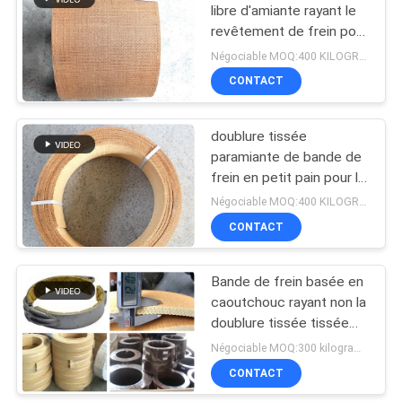
libre d'amiante rayant le
revêtement de frein pour
10
le bateau Crane Boat de
Négociable MOQ:400 KILOGRAMMES
bande de frein
Garniture anneau de
CONTACT
joint
doublure tissée
paramiante de bande de
frein en petit pain pour le
bateau Crane Brake
Négociable MOQ:400 KILOGRAMMES
Bands de bateau
CONTACT
17
Doublure de frein
Bande de frein basée en
caoutchouc rayant non la
libre d'amiante
doublure tissée tissée
par amiante de bande de
Négociable MOQ:300 kilogrammes
frein de doublure de frein
CONTACT