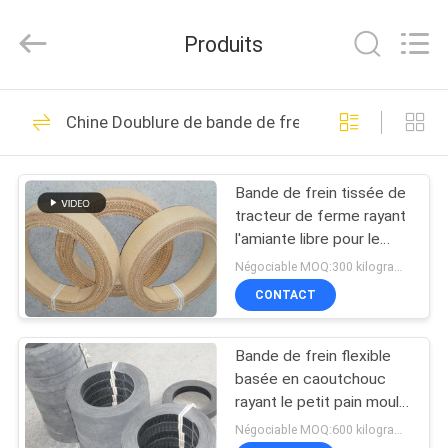
2026
Zhengzhou
Kebona
Produits
Industry
Co.,
Ltd.
All
MAISON
Rights
42
Reserved.
Chine Doublure de bande de frein
Petit pain de
PRODUITS
doublure de frein
Bande de frein tissée de
tracteur de ferme rayant
AU
l'amiante libre pour le
SUJET
tracteur FIAT 480
Négociable MOQ:300 kilogrammes
DE
CONTACT
23
NOUS
Doublure de petit
Bande de frein flexible
basée en caoutchouc
VISITE
pain de frein
rayant le petit pain moulé
de doublure de frein pour
D'USINE
Négociable MOQ:600 kilogrammes