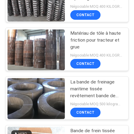
gris, freinage tissé pour
Négociable MOQ:400 KILOGRAMMES
SITE
utilisation navale
CONTACT
32
PRIVACY
Matériel tissé de
Matériau de tôle à haute
POLICY
friction pour tracteur et
doublure de frein
grue
Négociable MOQ:400 KILOGRAMMES
CONTACT
La bande de freinage
29
maritime tissée
Doublure de frein
revêtement bande de
freinage agricole bande
Négociable MOQ:500 kilogrammes
industrielle
de freinage marin
CONTACT
Bande de frein tissée