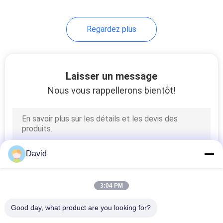
8
Regardez plus
Feuille matérielle de
frottement
Laisser un message
Nous vous rappellerons bientôt!
11
Doublure de bande
David
de frein
3:04 PM
Good day, what product are you looking for?