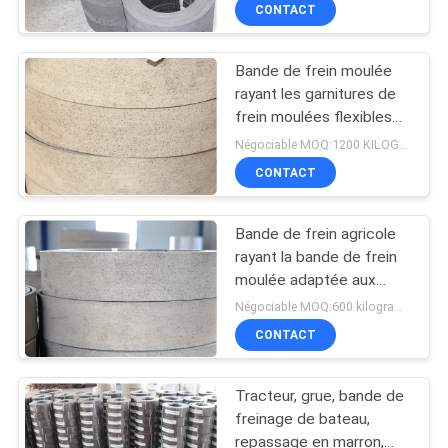
la bande de frein
CONTACT
CONTRÔLE
Bande de frein moulée
DE
25
rayant les garnitures de
QUALITÉ
frein moulées flexibles
Petit pain tissé de
pour la bande de frein
Négociable MOQ:1200 KILOGRAMMES
doublure de frein
CONTACTEZ-
CONTACT
NOUS
Bande de frein agricole
rayant la bande de frein
DEMANDEZ
moulée adaptée aux
34
besoins du client de
UNE
Négociable MOQ:600 kilogrammes
résistance aux chocs de
Matériel de bloc de
CONTACT
CITATION
longueur
frein
Tracteur, grue, bande de
PLAN
freinage de bateau,
DU
repassage en marron,