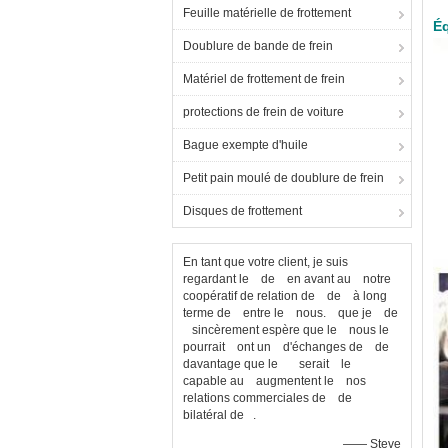
Feuille matérielle de frottement
Éq
Doublure de bande de frein
Matériel de frottement de frein
protections de frein de voiture
Bague exempte d'huile
Petit pain moulé de doublure de frein
Disques de frottement
En tant que votre client, je suis
regardant le de en avant au notre
coopératif de relation de de à long
terme de entre le nous. que je de
sincèrement espère que le nous le
pourrait ont un d'échanges de de
davantage que le serait le
capable au augmentent le nos
relations commerciales de de
bilatéral de .
—— Steve