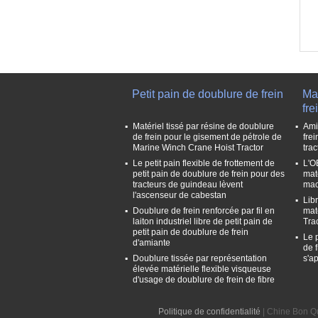
Petit pain de doublure de frein
Mat
fre
Matériel tissé par résine de doublure
Ami
de frein pour le gisement de pétrole de
frei
Marine Winch Crane Hoist Tractor
tra
Le petit pain flexible de frottement de
L'OE
petit pain de doublure de frein pour des
mat
tracteurs de guindeau lèvent
mac
l'ascenseur de cabestan
Libr
Doublure de frein renforcée par fil en
mat
laiton industriel libre de petit pain de
Tra
petit pain de doublure de frein
Le p
d'amiante
de 
Doublure tissée par représentation
s'a
élevée matérielle flexible visqueuse
d'usage de doublure de frein de fibre
Politique de confidentialité
| Chine Bon Qu