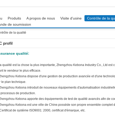
çu
Produits
A propos de nous
Visite d'usine
Contrôle de la qu
nde de soumission
trôle de la qualité
 profil
surance qualité:
a qualité est la chose la plus importante, Zhengzhou Kebona Industry Co., Ltd est c
ant le vendeur le plus efficace.
Zhengzhou Kebona dispose d'une gestion de production avancée et d'une technolo
r le plan technique.
Zhengzhou Kebona introduit de nouveaux équipements d'automatisation industrielle
 processus de production.
Zhengzhou Kebona apporte des équipements de test de qualité avancés afin de contr
Zhengzhou Kebona est une ville de Chine.
possède son propre ensemble complet de
 Certificat de système ISO9001: 2000, certificat d'émarque, etc.