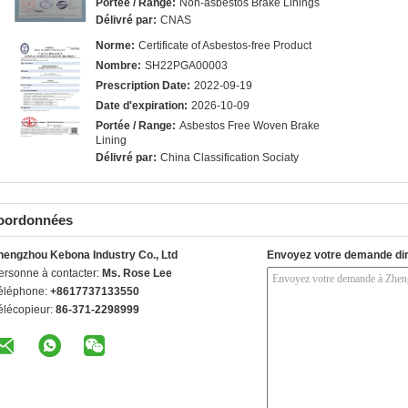
Portée / Range:
Non-asbestos Brake Linings
Délivré par:
CNAS
Norme:
Certificate of Asbestos-free Product
Nombre:
SH22PGA00003
Prescription Date:
2022-09-19
Date d'expiration:
2026-10-09
Portée / Range:
Asbestos Free Woven Brake
Lining
Délivré par:
China Classification Sociaty
oordonnées
hengzhou Kebona Industry Co., Ltd
Envoyez votre demande di
ersonne à contacter:
Ms. Rose Lee
éléphone:
+8617737133550
élécopieur:
86-371-2298999