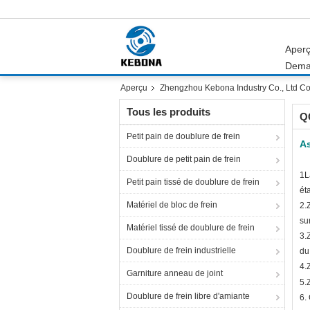
Aper
Dema
Aperçu
Zhengzhou Kebona Industry Co., Ltd Con
Tous les produits
QC
Petit pain de doublure de frein
As
Doublure de petit pain de frein
1L
Petit pain tissé de doublure de frein
ét
Matériel de bloc de frein
2.
su
Matériel tissé de doublure de frein
3.
Doublure de frein industrielle
du
4.
Garniture anneau de joint
5.
Doublure de frein libre d'amiante
6.