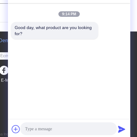
(
0
/ 3000)
9:14 PM
Good day, what product are you looking 
for?
Demande de soumission
Envoyez
E-Mail
Plan du site
|
Site mobile
 Industry Co., Ltd. All Rights Reserved.