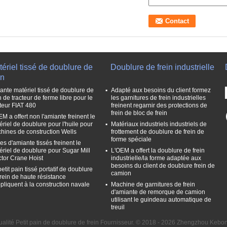
ériel tissé de doublure de
Doublure de frein industrielle
in
ante matériel tissé de doublure de
Adapté aux besoins du client formez
n de tracteur de ferme libre pour le
les garnitures de frein industrielles
cteur FIAT 480
freinent regarnir des protections de
frein de bloc de frein
M a offert non l'amiante freinent le
ériel de doublure pour l'huile pour
Matériaux industriels industriels de
hines de construction Wells
frottement de doublure de frein de
forme spéciale
es d'amiante tissés freinent le
ériel de doublure pour Sugar Mill
L'OEM a offert la doublure de frein
ctor Crane Hoist
industrielle/la forme adaptée aux
besoins du client de doublure frein de
etit pain tissé portatif de doublure
camion
frein de haute résistance
ppliquent à la construction navale
Machine de garnitures de frein
d'amiante de remorque de camion
utilisant le guindeau automatique de
treuil
alité Petit pain de doublure de frein Fournisseur. © 2018 - 2026 Zhengzhou Kebona