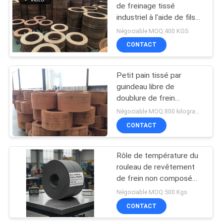
de freinage tissé
industriel à l'aide de fils
10
de laiton
Négociable MOQ:400 KGS
Garniture anneau de
CONTACT
joint
Petit pain tissé par
guindeau libre de
doublure de frein
d'amiante
Négociable MOQ:800 kilogrammes
CONTACT
17
Doublure de frein
Rôle de température du
rouleau de revêtement
libre d'amiante
de frein non composé
d'amiante 40C à 300C
Négociable MOQ:500 Kgs
25kg de poids Idéal pour
CONTACT
les applications de