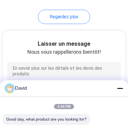
freinage de véhicules
industriels
8
Regardez plus
Feuille matérielle de
frottement
Laisser un message
Nous vous rappellerons bientôt!
11
Doublure de bande
David
de frein
2:44 PM
Good day, what product are you looking for?