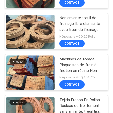
Appareils de frein tissés
CONTACT
CONTRÔLE
Non amiante treuil de
DE
25
freinage libre d'amiante
QUALITÉ
avec treuil de freinage
Petit pain tissé de
en laiton
Négociable MOQ:20 Rolls
doublure de frein
CONTACTEZ-
CONTACT
NOUS
Machines de forage
Plaquettes de frein à
DEMANDEZ
friction en résine Non
34
asbestos Matériau de
UNE
Négociable MOQ:100 PCs
bloc de frein tissé
Matériel de bloc de
CONTACT
CITATION
frein
Tejida Frenos En Rollos
PLAN
Rouleau de frottement
DU
sans amiante, treuil tissé