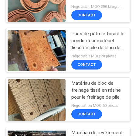
et revêtement de frein
Négociable MOQ:300 kilogrammes
SITE
CONTACT
32
PRIVACY
Matériel tissé de
Puits de pétrole forant le
POLICY
conducteur matériel
doublure de frein
tissé de pile de bloc de
frein de plate-forme de
Négociable MOQ:20 pièces
forage de bloc de frein
CONTACT
Matériau de bloc de
29
freinage tissé en résine
Doublure de frein
pour le freinage de pile
Negociation MOQ:50 pièces
industrielle
CONTACT
Matériau de revêtement