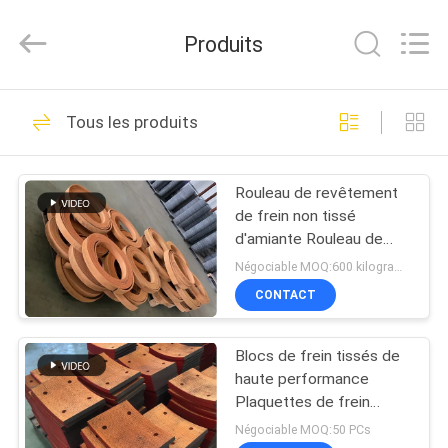
2026
Zhengzhou
Kebona
Produits
Industry
Co.,
Ltd.
All
MAISON
Rights
42
Reserved.
Tous les produits
Petit pain de
PRODUITS
doublure de frein
Rouleau de revêtement
de frein non tissé
AU
d'amiante Rouleau de
SUJET
frein de haute qualité au
Négociable MOQ:600 kilogrammes
meilleur prix
DE
CONTACT
23
NOUS
Doublure de petit
Blocs de frein tissés de
haute performance
VISITE
pain de frein
Plaquettes de frein
Appareils de frottement
D'USINE
Négociable MOQ:50 PCs