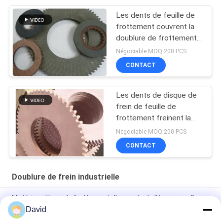
Les dents de feuille de
frottement couvrent la
doublure de frottement
de dents de disque de
Négociable MOQ:200 PCS
dents de revêtement de
CONTACT
frein de dents
Les dents de disque de
frein de feuille de
frottement freinent la
doublure de frottement
Négociable MOQ:200 PCS
de dents de disque de
CONTACT
dents de doublure
Doublure de frein industrielle
Matériaux libres de frottement d'amiante de l'épaisseur 3mm
David
Doublure de frein industrielle de résistance d'huile de machine