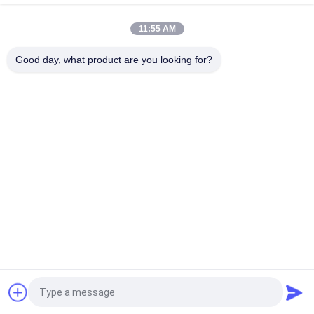
de presse de puissance
11:55 AM
Les matériaux industriels flexibles de frottement pour des
tracteurs de guindeau soulèvent Crane Hoist
Good day, what product are you looking for?
Catégories populaires
Tous
Petit Pain De 
Doublure De Petit 
Doublure De Frein
Pain De Frein
Petit Pain Tissé De 
Matériel De Bloc De 
Doublure De Frein
Frein
Matériel Tissé De 
Doublure De Frein 
Doublure De Frein
Industrielle
Garniture Anneau De 
Doublure De Frein 
Joint
Libre D'amiante
Demandez un devis