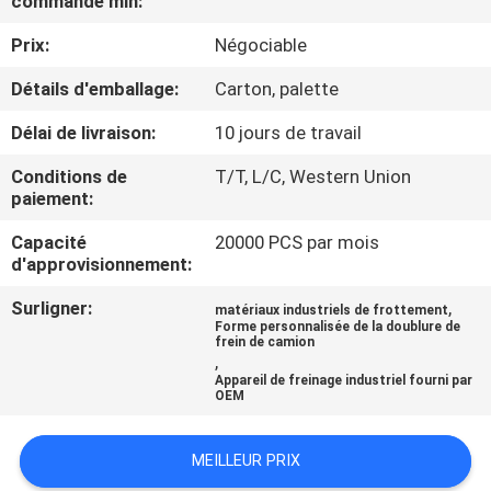
commande min:
Prix:
Négociable
CONTRÔLE
DE
Détails d'emballage:
Carton, palette
QUALITÉ
Délai de livraison:
10 jours de travail
Conditions de
T/T, L/C, Western Union
CONTACTEZ-
paiement:
NOUS
Capacité
20000 PCS par mois
d'approvisionnement:
DEMANDEZ
Surligner:
,
matériaux industriels de frottement
Forme personnalisée de la doublure de
UNE
frein de camion
,
CITATION
Appareil de freinage industriel fourni par
OEM
PLAN
MEILLEUR PRIX
DU