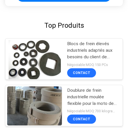
Top Produits
Blocs de frein élevés
industriels adaptés aux
besoins du client de
calibre de flexibilité de
Négociable MOQ:150 PCs
doublure de frein
CONTACT
Doublure de frein
industrielle moulée
flexible pour la moto de
collecte de camion léger
Négociable MOQ:700 kilogrammes
CONTACT