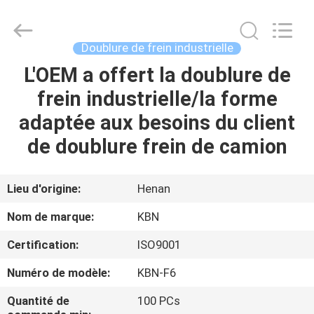
2025
Zhengzhou
Kebona
Industry
Co.,
Doublure de frein industrielle
Ltd.
All
L'OEM a offert la doublure de
MAISON
Rights
Reserved.
frein industrielle/la forme
PRODUITS
adaptée aux besoins du client
de doublure frein de camion
AU
SUJET
Lieu d'origine:
Henan
DE
Nom de marque:
KBN
NOUS
Certification:
ISO9001
Numéro de modèle:
KBN-F6
VISITE
D'USINE
Quantité de
100 PCs