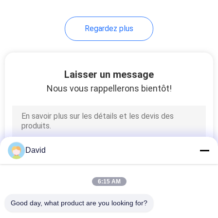
8
Regardez plus
Feuille matérielle de
frottement
Laisser un message
Nous vous rappellerons bientôt!
11
Doublure de bande
David
de frein
6:15 AM
Good day, what product are you looking for?