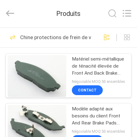
2026
Zhengzhou
Kebona
Produits
Industry
Co.,
Ltd.
All
MAISON
Rights
42
Reserved.
Chine protections de frein de voiture
Petit pain de
PRODUITS
doublure de frein
Matériel semi-métallique
de ténacité élevée de
AU
Front And Back Brake
SUJET
Pads de véhicule
Négociable MOQ:50 ensembles
DE
CONTACT
23
NOUS
Doublure de petit
Modèle adapté aux
besoins du client Front
VISITE
pain de frein
And Rear Brake Pads
aucune résistance de la
D'USINE
Négociable MOQ:50 ensembles