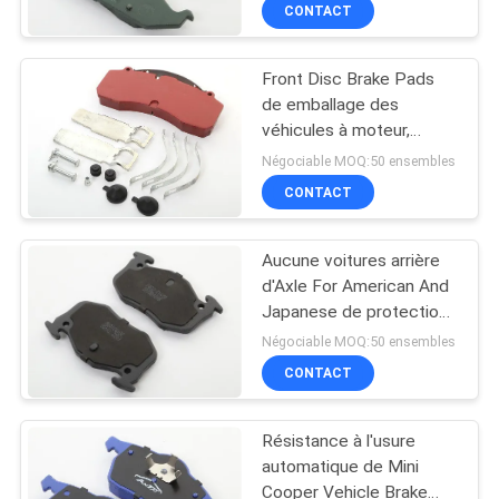
poussière de bruit
CONTACT
CONTRÔLE
Front Disc Brake Pads
DE
25
de emballage des
QUALITÉ
véhicules à moteur,
Petit pain tissé de
protections de frein de
Négociable MOQ:50 ensembles
doublure de frein
haute performance
CONTACTEZ-
CONTACT
NOUS
Aucune voitures arrière
d'Axle For American And
DEMANDEZ
Japanese de protections
34
de frein de voiture de
UNE
Négociable MOQ:50 ensembles
bruit
Matériel de bloc de
CONTACT
CITATION
frein
Résistance à l'usure
PLAN
automatique de Mini
DU
Cooper Vehicle Brake