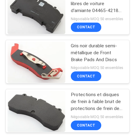
libres de voiture
d'amiante 04465-42180
10
séries japonaises de
Négociable MOQ:50 ensembles
voiture
Garniture anneau de
CONTACT
joint
Gris noir durable semi-
métallique de Front
Brake Pads And Discs
Négociable MOQ:50 ensembles
CONTACT
17
Doublure de frein
Protections et disques
de frein à faible bruit de
libre d'amiante
protections de frein de
voiture de résistance à
Négociable MOQ:50 ensembles
l'usure
CONTACT