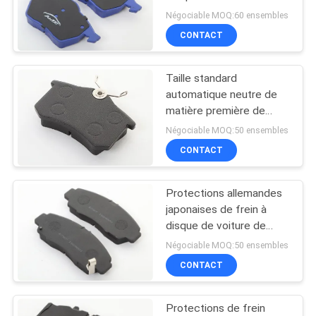
Pads excellente
Négociable MOQ:60 ensembles
SITE
CONTACT
32
PRIVACY
Matériel tissé de
Taille standard
POLICY
automatique neutre de
doublure de frein
matière première de
pièces de rechange de
Négociable MOQ:50 ensembles
protections de frein de
CONTACT
voiture
Protections allemandes
29
japonaises de frein à
Doublure de frein
disque de voiture de
performances de
Négociable MOQ:50 ensembles
industrielle
protections de frein
CONTACT
arrière de voiture
Protections de frein