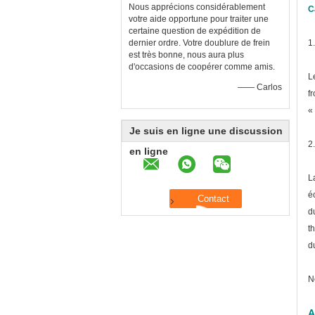
Nous apprécions considérablement
C
votre aide opportune pour traiter une
certaine question de expédition de
dernier ordre. Votre doublure de frein
1
est très bonne, nous aura plus
d'occasions de coopérer comme amis.
L
—— Carlos
f
«
Je suis en ligne une discussion
2
en ligne
L
é
d
t
d
N
A