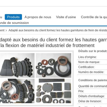
çu
Produits
A propos de nous
Visite d'usine
Contrôle de la qu
nde de soumission
ment
Adapté aux besoins du client formez les hautes garnitures de frein de résista
dapté aux besoins du client formez les hautes garn
 la flexion de matériel industriel de frottement
Détails sur le produit
Lieu d'origine:
Nom de marque:
Certification:
Numéro de modèle:
Conditions de paieme
Quantité de command
Prix:
Détails d'emballage:
Délai de livraison: