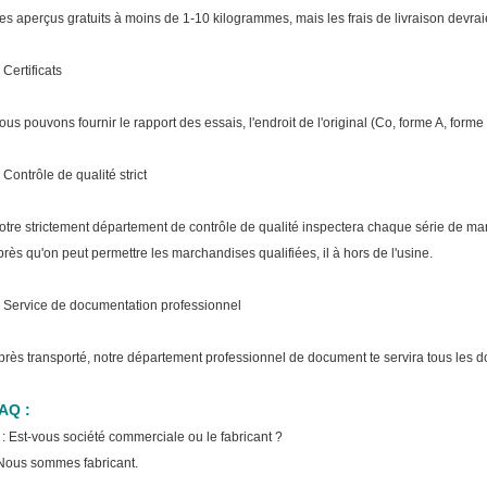
es aperçus gratuits à moins de 1-10 kilogrammes, mais les frais de livraison devraie
 Certificats
ous pouvons fournir le rapport des essais, l'endroit de l'original (Co, forme A, forme E
 Contrôle de qualité strict
otre strictement département de contrôle de qualité inspectera chaque série de m
près qu'on peut permettre les marchandises qualifiées, il à hors de l'usine.
. Service de documentation professionnel
près transporté, notre département professionnel de document te servira tous les
AQ :
 : Est-vous société commerciale ou le fabricant ?
 Nous sommes fabricant.