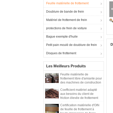
Feuille matérielle de frottement
Doublure de bande de frein
Matériel de frottement de frein
protections de frein de voiture
Bague exempte d'huile
D
Petit pain moulé de doublure de frein
Disques de frottement
Les Meilleurs Produits
Feuille matérielle de
frottement libre d'amiante pour
des machines de construction
Coefficient matériel adapté
aux besoins du client de
friction élevée de frottement
d'amiante de taille non
Certification matérielle d'OIN
de feuille de frottement à