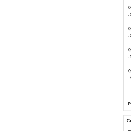
Q
:
Q
:
Q
:
Q
:
P
C