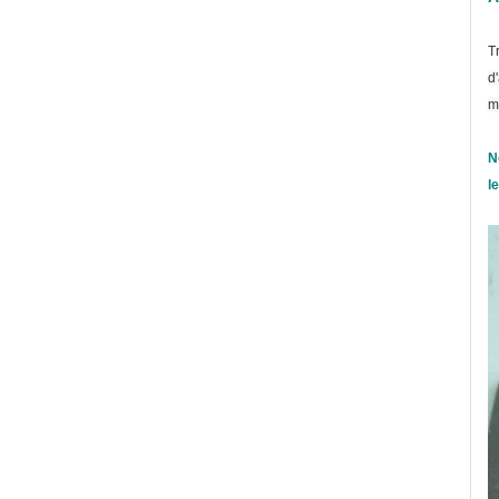
T
d
m
N
l