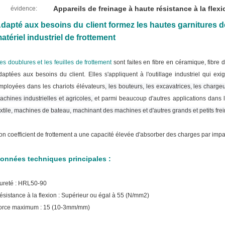
Appareils de freinage à haute résistance à la flexi
évidence:
dapté aux besoins du client formez les hautes garnitures de 
atériel industriel de frottement
es doublures et les feuilles de frottement
sont faites en fibre en céramique, fibre d
daptées aux besoins du client. Elles s'appliquent à
l'
outillage industriel qui ex
mployées dans les chariots élévateurs
, les bouteurs, les excavatrices, les charge
achines industrielles et agricoles,
et parmi beaucoup d'autres applications dans 
extile, machines de bateau, machinant des machines et d'autres grands et petits fr
on coefficient de frottement a une capacité élevée d'absorber des charges par impact
onnées techniques principales :
ureté : HRL50-90
ésistance à la flexion : Supérieur ou égal à 55 (N/mm2)
orce maximum : 15 (10-3mm/mm)