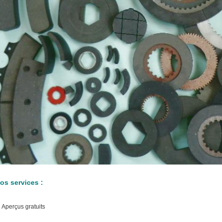
os services :
.
Aperçus gratuits