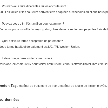
 : Pouvez-vous faire différentes tailles et couleurs ?
 Oui. Les tailles et les couleurs peuvent être adaptées aux besoins du client, nous pe
 : Pouvez-vous offrir l'échantillon pour examiner ?
 Oui, nous pouvons offrir l'aperçu gratuit, client devons seulement payer les frais de 
 : Quel est votre terme acceptable de paiement ?
 Notre terme habituel de paiement est L/C, T/T, Western Union.
 : Est-ce que je peux visiter votre usine ?
 Vous accueil chaleureux pour visiter notre usine, et nous offrons l'hôtel libre et le se
,
,
roduit Tag:
Matériel de frottement de frein
matériel de feuille de friction élevée
oordonnées