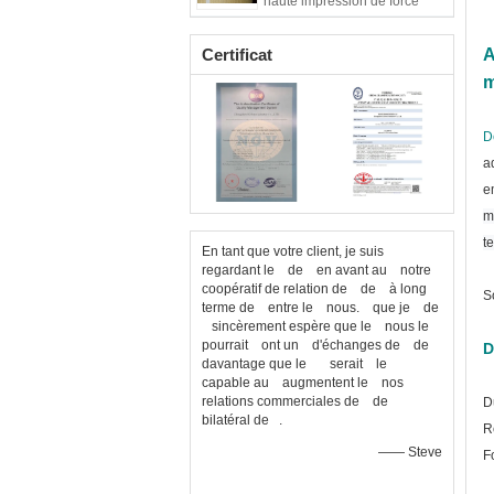
haute impression de force
Certificat
A
m
D
a
e
m
t
En tant que votre client, je suis
regardant le de en avant au notre
coopératif de relation de de à long
S
terme de entre le nous. que je de
sincèrement espère que le nous le
pourrait ont un d'échanges de de
D
davantage que le serait le
capable au augmentent le nos
relations commerciales de de
D
bilatéral de .
R
—— Steve
F