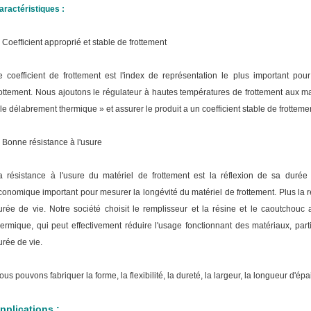
aractéristiques :
.
Coefficient approprié et stable de frottement
e coefficient de frottement est l'index de représentation le plus important po
rottement. Nous ajoutons le régulateur à hautes températures de frottement aux ma
 le délabrement thermique » et assurer le produit a un coefficient stable de frotteme
.
Bonne résistance à l'usure
a résistance à l'usure du matériel de frottement est la réflexion de sa duré
conomique important pour mesurer la longévité du matériel de frottement. Plus la ré
urée de vie. Notre société choisit le remplisseur et la résine et le caoutchouc
hermique, qui peut effectivement réduire l'usage fonctionnant des matériaux, par
urée de vie.
ous pouvons fabriquer la forme, la flexibilité, la dureté, la largeur, la longueur d'é
pplications :