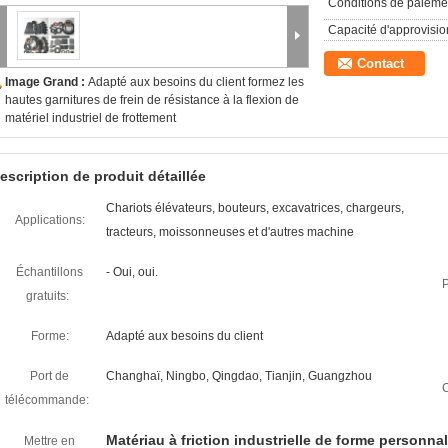
Conditions de paieme
Capacité d'approvisi
Contact
Image Grand :
Adapté aux besoins du client formez les
hautes garnitures de frein de résistance à la flexion de
matériel industriel de frottement
escription de produit détaillée
Chariots élévateurs, bouteurs, excavatrices, chargeurs,
Applications:
tracteurs, moissonneuses et d'autres machine
Échantillons
- Oui, oui.
P
gratuits:
Forme:
Adapté aux besoins du client
Port de
Changhaï, Ningbo, Qingdao, Tianjin, Guangzhou
C
télécommande:
Matériau à friction industrielle de forme personna
Mettre en