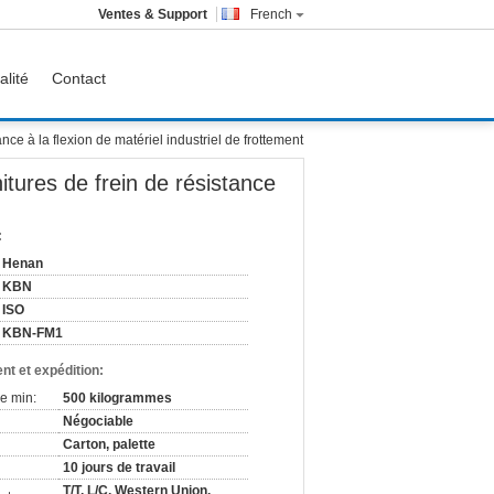
Ventes & Support
French
alité
Contact
nce à la flexion de matériel industriel de frottement
itures de frein de résistance
:
Henan
KBN
ISO
KBN-FM1
nt et expédition:
e min:
500 kilogrammes
Négociable
Carton, palette
10 jours de travail
T/T, L/C, Western Union,