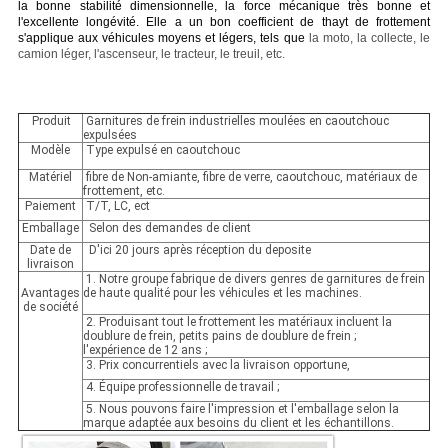
la bonne stabilité dimensionnelle, la force mécanique très bonne et
l'excellente longévité. Elle a un bon coefficient de thayt de frottement
s'applique aux véhicules moyens et légers, tels que
la moto, la collecte, le
camion léger, l'ascenseur, le tracteur, le treuil, etc.
Produit
Garnitures de frein industrielles moulées en caoutchouc
expulsées
Modèle
Type expulsé en caoutchouc
Matériel
fibre de Non-amiante, fibre de verre, caoutchouc, matériaux de
frottement, etc.
Paiement
T/T, LC, ect
Emballage
Selon des demandes de client
Date de
D'ici 20 jours après réception du deposite
livraison
1. Notre groupe fabrique de divers genres de garnitures de frein
Avantages
de haute qualité pour les véhicules et les machines.
de société
2. Produisant tout le frottement les matériaux incluent la
doublure de frein, petits pains de doublure de frein ;
l'expérience de 12 ans ;
3. Prix concurrentiels avec la livraison opportune,
4. Équipe professionnelle de travail ;
5. Nous pouvons faire l'impression et l'emballage selon la
marque adaptée aux besoins du client et les échantillons.