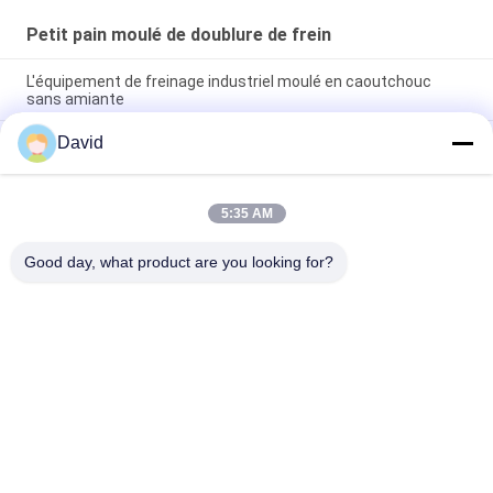
Petit pain moulé de doublure de frein
L'équipement de freinage industriel moulé en caoutchouc
sans amiante
David
Non l'amiante a moulé la doublure de frein libre tissée par petit
pain d'amiante de matériel de doublure de frottement de
doublure de frein
5:35 AM
Petit pain de frein de Rubber Based Moulded de fabricant
d'OEM rayant la doublure de frein moulée
Good day, what product are you looking for?
Catégories populaires
Tous
Petit Pain De 
Doublure De Petit 
Doublure De Frein
Pain De Frein
Petit Pain Tissé De 
Matériel De Bloc De 
Doublure De Frein
Frein