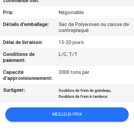
commande min:
Prix:
Négociable
CONTRÔLE
DE
Détails d'emballage:
Sac de Polywoven ou caisse de
contreplaqué
QUALITÉ
Délai de livraison:
15-20 jours
CONTACTEZ-
Conditions de
L/C, T/T
paiement:
NOUS
Capacité
3000 tons par
d'approvisionnement:
DEMANDEZ
Surligner:
,
Doublure de frein de guindeau
UNE
Doublure de frein à tambour
CITATION
MEILLEUR PRIX
PLAN
DU