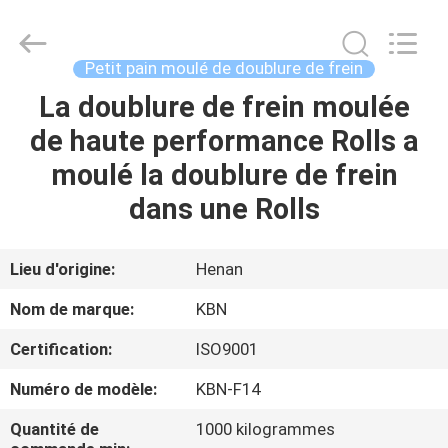
2025
Zhengzhou
Kebona
Industry
Co.,
Petit pain moulé de doublure de frein
Ltd.
All
La doublure de frein moulée
MAISON
Rights
Reserved.
de haute performance Rolls a
PRODUITS
moulé la doublure de frein
dans une Rolls
AU
SUJET
Lieu d'origine:
Henan
DE
Nom de marque:
KBN
NOUS
Certification:
ISO9001
Numéro de modèle:
KBN-F14
VISITE
D'USINE
Quantité de
1000 kilogrammes