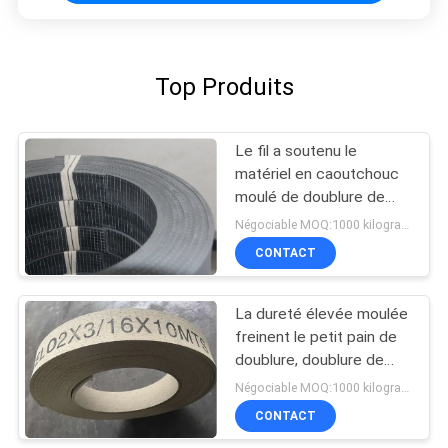
Top Produits
Le fil a soutenu le
matériel en caoutchouc
moulé de doublure de
frein avec Mesh High
Négociable MOQ:1000 kilogrammes
Tenacity en acier
CONTACT
La dureté élevée moulée
freinent le petit pain de
doublure, doublure de
frein en caoutchouc
Négociable MOQ:1000 kilogrammes
synthétique de guindeau
CONTACT