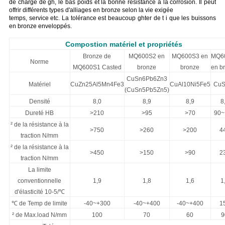
de charge de gh, le bas poids et la bonne résistance à la corrosion. Il peut
offrir différents types d'alliages en bronze selon la vie exigée
temps, service etc. La tolérance est beaucoup ghter de t i que les buissons
en bronze enveloppés.
Compostion matériel et propriétés
Bronze de
MQ600S2 en
MQ600S3 en
MQ6
Norme
MQ600S1 Casted
bronze
bronze
en b
CuSn6Pb6Zn3
Matériel
CuZn25Al5Mn4Fe3
CuAl10Ni5Fe5
CuS
(CuSn5Pb5Zn5)
Densité
8,0
8,9
8,9
8
Dureté HB
>210
>95
>70
90~
² de la résistance à la
>750
>260
>200
4
traction N/mm
² de la résistance à la
>450
>150
>90
2
traction N/mm
La limite
conventionnelle
1,9
1,8
1,6
1
d'élasticité 10-5/℃
℃ de Temp de limite
-40~+300
-40~+400
-40~+400
1
² de Max.load N/mm
100
70
60
9