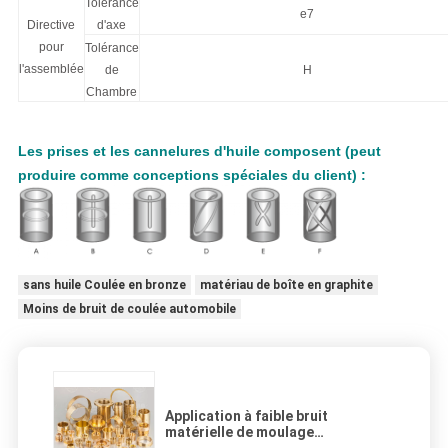
Tolérance
e7
Directive
d'axe
pour
Tolérance
l'assemblée
de
H
Chambre
Les prises et les cannelures d'huile composent (peut
produire comme conceptions spéciales du client) :
sans huile Coulée en bronze
matériau de boîte en graphite
Moins de bruit de coulée automobile
Application à faible bruit
matérielle de moulage
d'automobile de bague en bronze