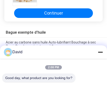
Continuer
Bague exempte d'huile
Acier au carbone sans huile Auto-lubrifiant Bouchage à sec
Courir Bouchage résistance à l'usure
David
Bouchage anti-usure sans huile avec PTFE Bouchage en
bronze Maillage en bronze avec des bouchages en PTFE
2:08 PM
Individu en bronze imprégné d'huile à faible bruit de bagues
lubrifiant le matériel de Bush
Good day, what product are you looking for?
Catégories populaires
Tous
Petit Pain De 
Doublure De Petit 
Doublure De Frein
Pain De Frein