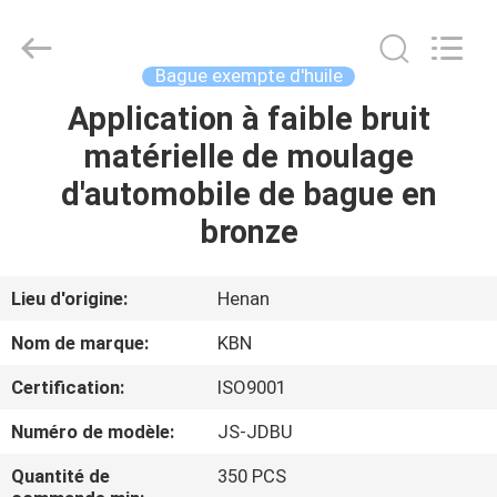
2025
Zhengzhou
Kebona
Industry
Co.,
Bague exempte d'huile
Ltd.
All
Application à faible bruit
MAISON
Rights
Reserved.
matérielle de moulage
PRODUITS
d'automobile de bague en
bronze
AU
SUJET
Lieu d'origine:
Henan
DE
Nom de marque:
KBN
NOUS
Certification:
ISO9001
Numéro de modèle:
JS-JDBU
VISITE
D'USINE
Quantité de
350 PCS