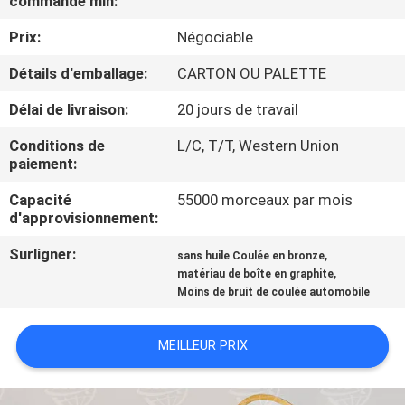
commande min:
Prix:
Négociable
CONTRÔLE
DE
Détails d'emballage:
CARTON OU PALETTE
QUALITÉ
Délai de livraison:
20 jours de travail
Conditions de
L/C, T/T, Western Union
CONTACTEZ-
paiement:
NOUS
Capacité
55000 morceaux par mois
d'approvisionnement:
DEMANDEZ
Surligner:
,
sans huile Coulée en bronze
,
matériau de boîte en graphite
UNE
Moins de bruit de coulée automobile
CITATION
MEILLEUR PRIX
PLAN
DU