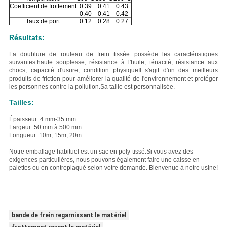
Coefficient de frottement
0.39
0.41
0.43
0.40
0.41
0.42
Taux de port
0.12
0.28
0.27
Résultats:
La doublure de rouleau de frein tissée possède les caractéristiques
suivantes:
haute souplesse, résistance à l'huile, ténacité, résistance aux
chocs, capacité d'usure, condition physique
Il s'agit d'un des meilleurs
produits de friction pour améliorer la qualité de l'environnement et protéger
les personnes contre la pollution.
Sa taille est personnalisée.
Tailles:
Épaisseur: 4 mm-35 mm
Largeur: 50 mm à 500 mm
Longueur: 10m, 15m, 20m
Notre emballage habituel est un sac en poly-tissé.
Si vous avez des
exigences particulières, nous pouvons également faire une caisse en
palettes ou en contreplaqué selon votre demande. Bienvenue à notre usine!
bande de frein regarnissant le matériel