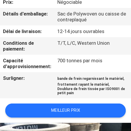
Prix:
Négociable
CONTRÔLE
Détails d'emballage:
Sac de Polywoven ou caisse de
contreplaqué
DE
Délai de livraison:
12-14 jours ouvrables
QUALITÉ
Conditions de
T/T, L/C, Western Union
paiement:
CONTACTEZ-
Capacité
700 tonnes par mois
NOUS
d'approvisionnement:
Surligner:
,
bande de frein regarnissant le matériel
DEMANDEZ
,
frottement rayant le matériel
UNE
Doublure de frein tissée par ISO9001 de
petit pain
CITATION
MEILLEUR PRIX
PLAN
DU