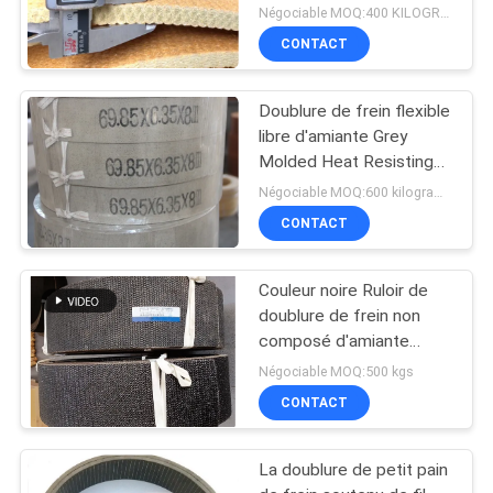
Free For Winch
Négociable MOQ:400 KILOGRAMMES
CONTACT
Doublure de frein flexible
libre d'amiante Grey
Molded Heat Resisting
matériel
Négociable MOQ:600 kilogrammes
CONTACT
Couleur noire Ruloir de
doublure de frein non
composé d'amiante
Ruloir de rouleau de frein
Négociable MOQ:500 kgs
tissé noir Ruloir de frein
CONTACT
noir
La doublure de petit pain