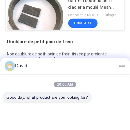
de frein soutenu de fil
d'acier a moulé Mesh
Reinforced Rubber
Négociable MOQ:1000 kilogrammes
Material en acier
CONTACT
Doublure de petit pain de frein
Non doublure de petit pain de frein tissée par amiante
industrielle pour des machines de bateau
David
Garniture de frein pour tracteur automatique avec cuivre et
laiton pour tambour de frein et mâchoires de frein
10:05 AM
Certification ISO9001 matérielle de regarnissage visqueuse en
verre de bande de frein de fibre
Good day, what product are you looking for?
Catégories populaires
Tous
Petit Pain De 
Doublure De Petit 