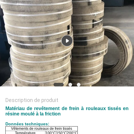
SITE
PRIVACY
POLICY
Description de produit
Matériau de revêtement de frein à rouleaux tissés en
résine moulé à la friction
Données techniques:
Vêtements de rouleaux de frein tissés
Température
100°C
150°C
200°C