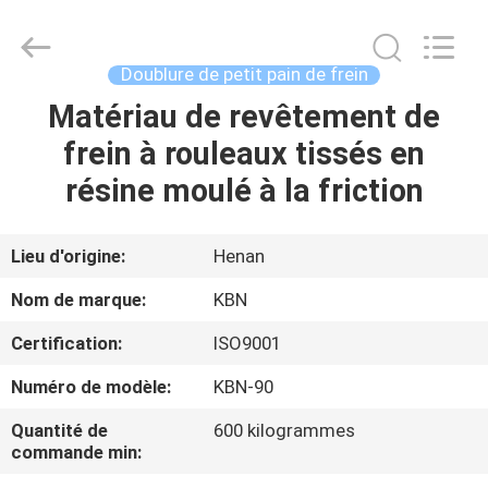
2025
Zhengzhou
Kebona
Industry
Co.,
Doublure de petit pain de frein
Ltd.
All
Matériau de revêtement de
MAISON
Rights
Reserved.
frein à rouleaux tissés en
PRODUITS
résine moulé à la friction
AU
Lieu d'origine:
Henan
SUJET
Nom de marque:
KBN
DE
Certification:
ISO9001
NOUS
Numéro de modèle:
KBN-90
VISITE
Quantité de
600 kilogrammes
commande min:
D'USINE