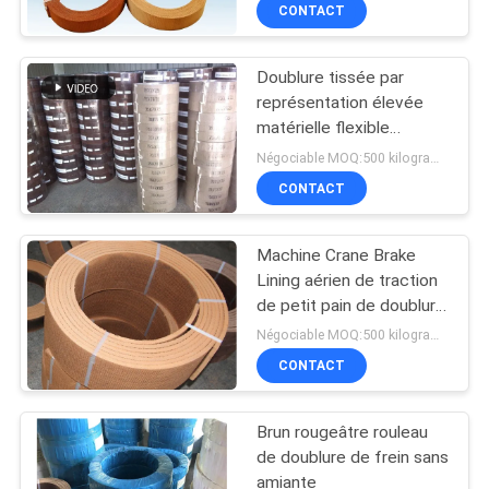
guindeau lèvent
CONTACT
l'ascenseur de cabestan
CONTRÔLE
Doublure tissée par
DE
représentation élevée
QUALITÉ
matérielle flexible
visqueuse d'usage de
Négociable MOQ:500 kilogrammes
doublure de frein de fibre
CONTACTEZ-
CONTACT
NOUS
Machine Crane Brake
Lining aérien de traction
DEMANDEZ
de petit pain de doublure
de frein de treuil d'ancre
UNE
Négociable MOQ:500 kilogrammes
CONTACT
CITATION
Brun rougeâtre rouleau
PLAN
de doublure de frein sans
DU
amiante