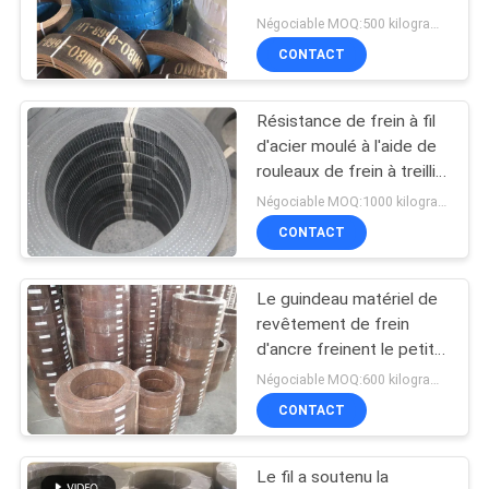
Négociable MOQ:500 kilogrammes
SITE
CONTACT
PRIVACY
Résistance de frein à fil
POLICY
d'acier moulé à l'aide de
rouleaux de frein à treillis
en acier maillage
Négociable MOQ:1000 kilogrammes
renforcé en caoutchouc
CONTACT
Le guindeau matériel de
revêtement de frein
d'ancre freinent le petit
pain de revêtement pour
Négociable MOQ:600 kilogrammes
le treuil de machine de
CONTACT
traction
Le fil a soutenu la