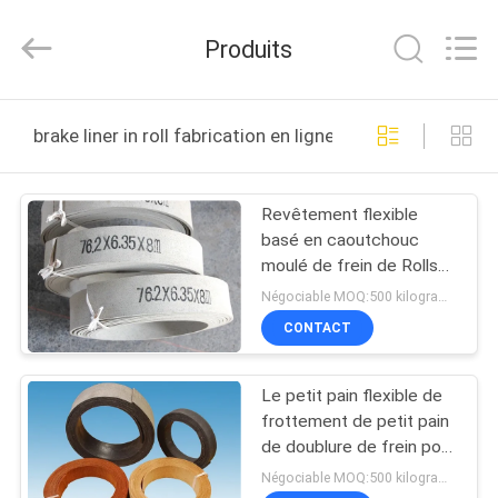
2025
Zhengzhou
Kebona
Produits
Industry
Co.,
Ltd.
All
MAISON
Rights
Reserved.
brake liner in roll fabrication en ligne
PRODUITS
Revêtement flexible
basé en caoutchouc
AU
moulé de frein de Rolls
SUJET
Mouleded de doublure
Négociable MOQ:500 kilogrammes
de frein dans une Rolls
DE
CONTACT
NOUS
Le petit pain flexible de
frottement de petit pain
VISITE
de doublure de frein pour
des tracteurs de
D'USINE
Négociable MOQ:500 kilogrammes