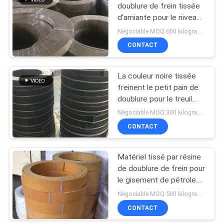
doublure de frein tissée
d'amiante pour le niveau
élevé du champ de
Négociable MOQ:600 kilogrammes
frottement
CONTACT
La couleur noire tissée
freinent le petit pain de
doublure pour le treuil
d'amarrage de guindeau
Négociable MOQ:300 kilogrammes
avec du laiton
CONTACT
Matériel tissé par résine
de doublure de frein pour
le gisement de pétrole
de Marine Winch Crane
Négociable MOQ:500 kilogrammes
Hoist Tractor
CONTACT