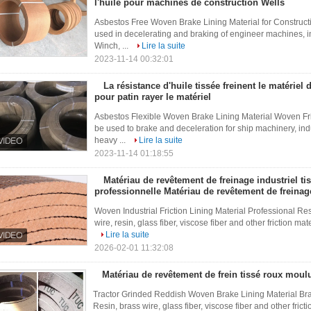
l'huile pour machines de construction Wells
Asbestos Free Woven Brake Lining Material for Constructi
used in decelerating and braking of engineer machines, 
Winch, ...
Lire la suite
2023-11-14 00:32:01
La résistance d'huile tissée freinent le matériel 
pour patin rayer le matériel
Asbestos Flexible Woven Brake Lining Material Woven Fri
be used to brake and deceleration for ship machinery, in
heavy ...
Lire la suite
2023-11-14 01:18:55
Matériau de revêtement de freinage industriel ti
professionnelle Matériau de revêtement de freinag
Woven Industrial Friction Lining Material Professional Re
wire, resin, glass fiber, viscose fiber and other friction 
Lire la suite
2026-02-01 11:32:08
Matériau de revêtement de frein tissé roux moulu
Tractor Grinded Reddish Woven Brake Lining Material Bra
Resin, brass wire, glass fiber, viscose fiber and other fric