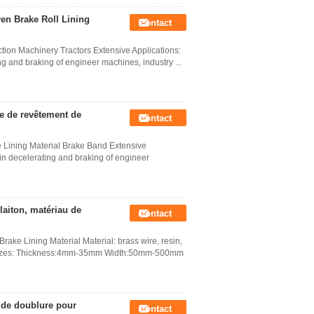
ven Brake Roll Lining
Contact
tion Machinery Tractors Extensive Applications:
g and braking of engineer machines, industry ...
lle de revêtement de
Contact
Lining Material Brake Band Extensive
in decelerating and braking of engineer
 laiton, matériau de
Contact
ake Lining Material Material: brass wire, resin,
 etc Sizes: Thickness:4mm-35mm Width:50mm-500mm
l de doublure pour
Contact