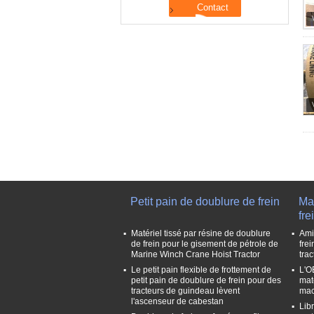
Petit pain de doublure de frein
Mat
fre
Matériel tissé par résine de doublure
Ami
de frein pour le gisement de pétrole de
frei
Marine Winch Crane Hoist Tractor
tra
Le petit pain flexible de frottement de
L'OE
petit pain de doublure de frein pour des
mat
tracteurs de guindeau lèvent
mac
l'ascenseur de cabestan
Libr