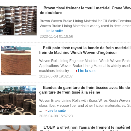
Brown tissé freinent le treuil matériel Crane Wo
de doublure
Brown Woven Brake Lining Material for Oil Wells Construc
Woven Brake Lining Material is widely used in deceleratin
Lire la suite
2023-11-14 01:18:56
Petit pain tissé rayant la bande de frein matérie
frein de Machine Winch Woven d'ingénieur
Woven Roll Lining Engineer Machine Winch Woven Brake 
Applications: Woven Brake Lining Material is widely used 
machines, industry ...
Lire la suite
2022-05-08 19:32:37
Bandes de garniture de frein tissées avec fils de
garniture de frein tissé à la résine
Woven Brake Lining Rolls with Brass Wires Resin Woven Br
glass fiber, viscose fiber and other friction materials,
...
Lire la suite
2026-04-08 15:57:23
L'OEM a offert non l'amiante freinent le matérie