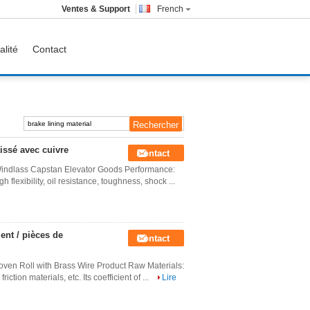
Ventes & Support
French
alité
Contact
issé avec cuivre
Contact
Windlass Capstan Elevator Goods Performance:
flexibility, oil resistance, toughness, shock ...
ent / pièces de
Contact
oven Roll with Brass Wire Product Raw Materials:
riction materials, etc. Its coefficient of ...
Lire