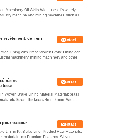
on Machinery Oil Wells Wide uses: It's widely
industry machine and mining machines, such as
de revêtement, de frein
Contact
ction Lining with Brass Woven Brake Lining can
dustrial machinery, mining machinery and other
ssé résine
Contact
e tissé
sin Woven Brake Lining Material Material: brass
materials, etc Sizes: Thickness:4mm-35mm Width...
 pour tracteur
Contact
ke Lining Kit Brake Liner Product Raw Materials:
tion materials, etc Premium Features: Woven ...