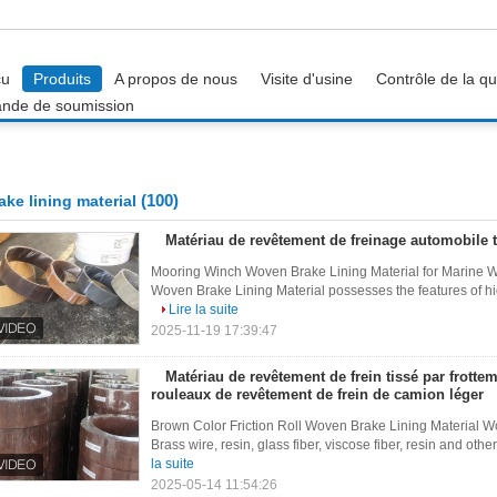
çu
Produits
A propos de nous
Visite d'usine
Contrôle de la qu
nde de soumission
(100)
ake lining material
Matériau de revêtement de freinage automobile t
Mooring Winch Woven Brake Lining Material for Marine 
Woven Brake Lining Material possesses the features of high 
Lire la suite
2025-11-19 17:39:47
Matériau de revêtement de frein tissé par frottem
rouleaux de revêtement de frein de camion léger
Brown Color Friction Roll Woven Brake Lining Material W
Brass wire, resin, glass fiber, viscose fiber, resin and other f
la suite
2025-05-14 11:54:26