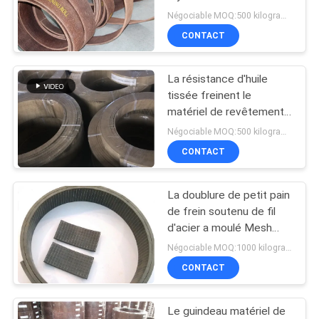
de patin de frein de
Négociable MOQ:500 kilogrammes
SITE
revêtement de frein de
CONTACT
treuil Brown
PRIVACY
La résistance d'huile
POLICY
tissée freinent le
matériel de revêtement,
de frein pour patin rayer
Négociable MOQ:500 kilogrammes
le matériel
CONTACT
La doublure de petit pain
de frein soutenu de fil
d'acier a moulé Mesh
Reinforced Rubber
Négociable MOQ:1000 kilogrammes
Material en acier
CONTACT
Le guindeau matériel de