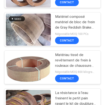
CONTACT
CONTRÔLE
Matériel composé
DE
matériel de bloc de frein
QUALITÉ
de Gray Reddish Brake
Shoe Lining
Négociable MOQ:100 PCs
CONTACTEZ-
CONTACT
NOUS
Matériau tissé de
revêtement de frein à
DEMANDEZ
rouleaux de chaussure
de frein avec une
UNE
Négociable MOQ:800 kilogrammes
excellente résistance à
CONTACT
CITATION
l'huile
La résistance à l'eau
PLAN
freinent le petit pain
DU
rayant le kit de doublure