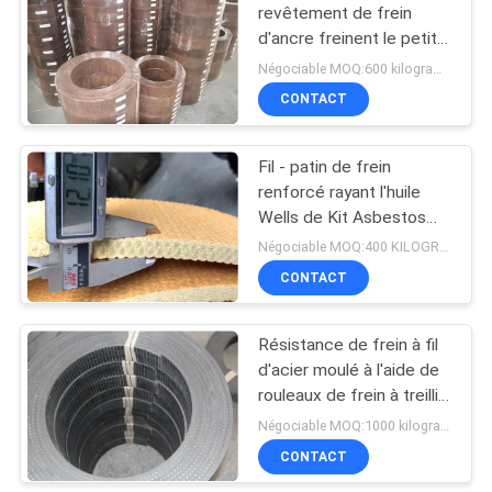
revêtement de frein
d'ancre freinent le petit
pain de revêtement pour
Négociable MOQ:600 kilogrammes
le treuil de machine de
CONTACT
traction
Fil - patin de frein
renforcé rayant l'huile
Wells de Kit Asbestos
Free For Winch
Négociable MOQ:400 KILOGRAMMES
CONTACT
Résistance de frein à fil
d'acier moulé à l'aide de
rouleaux de frein à treillis
en acier maillage
Négociable MOQ:1000 kilogrammes
renforcé en caoutchouc
CONTACT