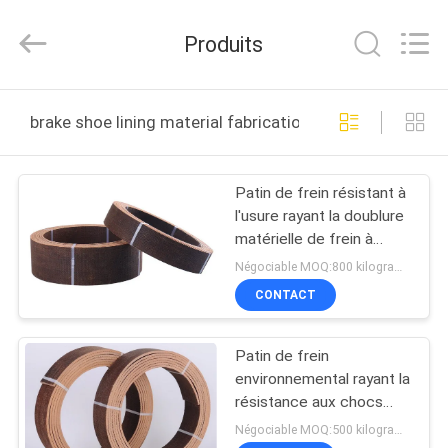
2026
Zhengzhou
Kebona
Produits
Industry
Co.,
Ltd.
All
MAISON
Rights
Reserved.
brake shoe lining material fabrication en ligne
PRODUITS
Patin de frein résistant à
l'usure rayant la doublure
AU
matérielle de frein à
SUJET
tambour
Négociable MOQ:800 kilogrammes
DE
CONTACT
NOUS
Patin de frein
environnemental rayant la
VISITE
résistance aux chocs
libre d'amiante matériel
D'USINE
Négociable MOQ:500 kilogrammes