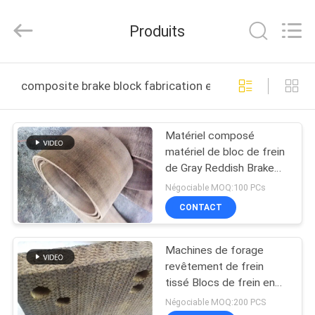
2025
Zhengzhou
Kebona
Produits
Industry
Co.,
Ltd.
All
MAISON
Rights
Reserved.
composite brake block fabrication en ligne
PRODUITS
Matériel composé
matériel de bloc de frein
AU
de Gray Reddish Brake
SUJET
Shoe Lining
Négociable MOQ:100 PCs
DE
CONTACT
NOUS
Machines de forage
revêtement de frein
VISITE
tissé Blocs de frein en
résine pour puits de
D'USINE
Négociable MOQ:200 PCS