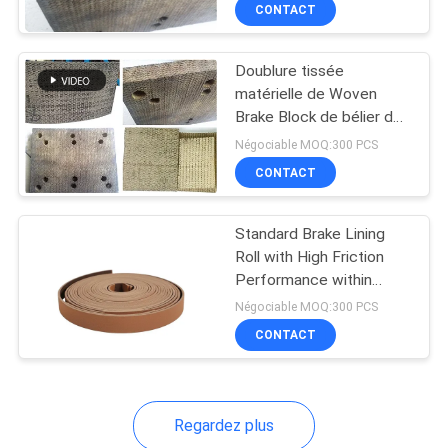
forage pétrolier
CONTACT
CONTRÔLE
Doublure tissée
DE
matérielle de Woven
QUALITÉ
Brake Block de bélier de
foreuse avec de la résine
Négociable MOQ:300 PCS
CONTACTEZ-
CONTACT
NOUS
Standard Brake Lining
Roll with High Friction
DEMANDEZ
Performance within
Temperature Range
UNE
Négociable MOQ:300 PCS
-40C To 300C
CONTACT
CITATION
PLAN
Regardez plus
DU