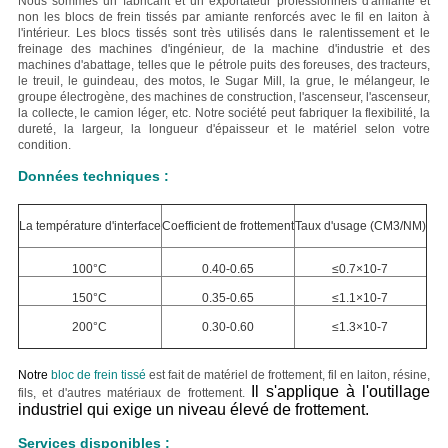
Nous sommes un fabricant et un exportateur professionnels d'amiante et
non les blocs de frein tissés par amiante renforcés avec le fil en laiton à
l'intérieur. Les blocs tissés sont très utilisés dans le ralentissement et le
freinage des machines d'ingénieur, de la machine d'industrie et des
machines d'abattage, telles que le pétrole puits des foreuses, des tracteurs,
le treuil, le guindeau, des motos, le Sugar Mill, la grue, le mélangeur, le
groupe électrogène, des machines de construction, l'ascenseur, l'ascenseur,
la collecte, le camion léger, etc.
Notre société
peut fabriquer la flexibilité, la
dureté, la largeur, la longueur d'épaisseur et le matériel selon votre
condition.
Données techniques :
La température d'interface
Coefficient de frottement
Taux d'usage (CM3/NM)
100°C
0.40-0.65
≤0.7×10-7
150°C
0.35-0.65
≤1.1×10-7
200°C
0.30-0.60
≤1.3×10-7
Notre
bloc de frein tissé
est fait de matériel de frottement, fil en laiton, résine,
Il s'applique à l'outillage
fils, et d'autres matériaux de frottement.
industriel qui exige un niveau élevé de frottement.
Services disponibles :