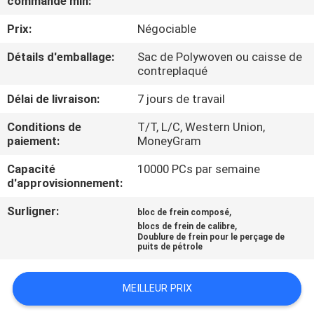
commande min:
Prix:
Négociable
CONTRÔLE
DE
Détails d'emballage:
Sac de Polywoven ou caisse de
contreplaqué
QUALITÉ
Délai de livraison:
7 jours de travail
CONTACTEZ-
Conditions de
T/T, L/C, Western Union,
paiement:
MoneyGram
NOUS
Capacité
10000 PCs par semaine
d'approvisionnement:
DEMANDEZ
Surligner:
,
bloc de frein composé
UNE
,
blocs de frein de calibre
CITATION
Doublure de frein pour le perçage de
puits de pétrole
PLAN
MEILLEUR PRIX
DU