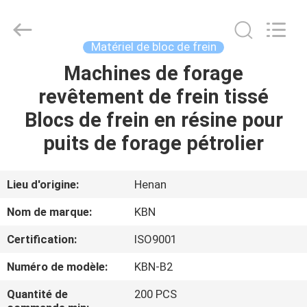
2025
Zhengzhou
Kebona
Industry
Co.,
Matériel de bloc de frein
Ltd.
All
Machines de forage
MAISON
Rights
Reserved.
revêtement de frein tissé
PRODUITS
Blocs de frein en résine pour
puits de forage pétrolier
AU
SUJET
Lieu d'origine:
Henan
DE
Nom de marque:
KBN
NOUS
Certification:
ISO9001
Numéro de modèle:
KBN-B2
VISITE
D'USINE
Quantité de
200 PCS