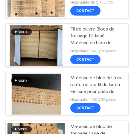
Négociable MOQ:100 PCs
CONTACT
Fil de cuivre Blocs de
freinage Fil tissé
Matériau du bloc de
freinage Fil de laiton
Negociation MOQ:20 pièces
renforcé
CONTACT
Matériau de bloc de frein
renforcé par fil de laiton
Fil tissé pour puits de
pétrole
Negociation MOQ:30 pièces
CONTACT
Matériau de bloc de
freinage tissé de