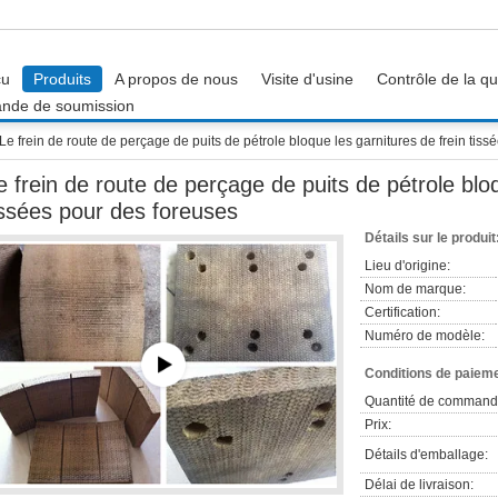
çu
Produits
A propos de nous
Visite d'usine
Contrôle de la qu
nde de soumission
Le frein de route de perçage de puits de pétrole bloque les garnitures de frein tis
e frein de route de perçage de puits de pétrole bloq
issées pour des foreuses
Détails sur le produit
Lieu d'origine:
Nom de marque:
Certification:
Numéro de modèle:
Conditions de paieme
Quantité de command
Prix:
Détails d'emballage:
Délai de livraison: