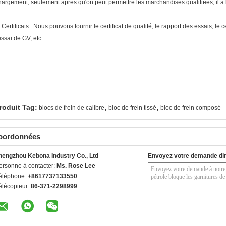
hargement, seulement après qu'on peut permettre les marchandises qualifiées, il à h
.
Certificats : Nous pouvons fournir le certificat de qualité, le rapport des essais, le cer
essai de GV, etc.
,
,
roduit Tag:
blocs de frein de calibre
bloc de frein tissé
bloc de frein composé
oordonnées
hengzhou Kebona Industry Co., Ltd
Envoyez votre demande di
ersonne à contacter:
Ms. Rose Lee
éléphone:
+8617737133550
élécopieur:
86-371-2298999