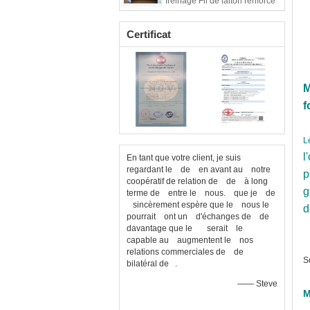
freinage Fil de laiton renforcé
Certificat
M
f
L
l
En tant que votre client, je suis
regardant le de en avant au notre
p
coopératif de relation de de à long
g
terme de entre le nous. que je de
sincèrement espère que le nous le
d
pourrait ont un d'échanges de de
davantage que le serait le
capable au augmentent le nos
relations commerciales de de
S
bilatéral de .
—— Steve
M