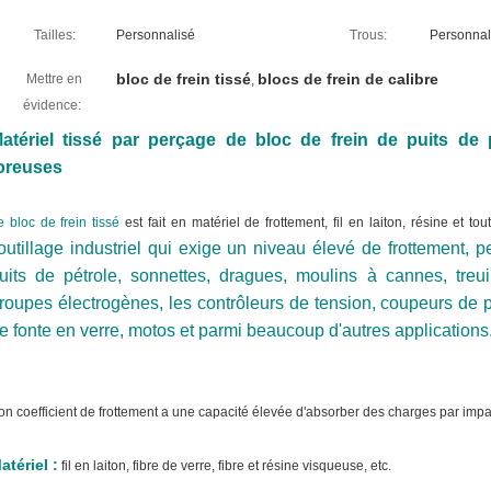
Tailles:
Personnalisé
Trous:
Personnal
bloc de frein tissé
blocs de frein de calibre
Mettre en
,
évidence:
atériel tissé par perçage de bloc de frein de puits de 
oreuses
e bloc de frein tissé
est fait en matériel de frottement, fil en laiton, résine et t
'outillage industriel qui exige un niveau élevé de frottement, 
uits de pétrole, sonnettes, dragues, moulins à cannes, treui
roupes électrogènes, les contrôleurs de tension, coupeurs de 
e fonte en verre, motos et parmi beaucoup d'autres applications
on coefficient de frottement a une capacité élevée d'absorber des charges par impact
atériel :
fil en laiton, fibre de verre, fibre et résine visqueuse, etc.