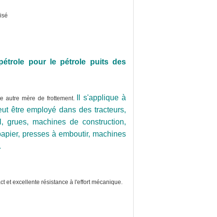
isé
pétrole pour le pétrole puits des
Il s'applique à
oute autre mère de frottement.
peut être employé dans des tracteurs,
l, grues, machines de construction,
papier, presses à emboutir, machines
.
 et excellente résistance à l'effort mécanique.