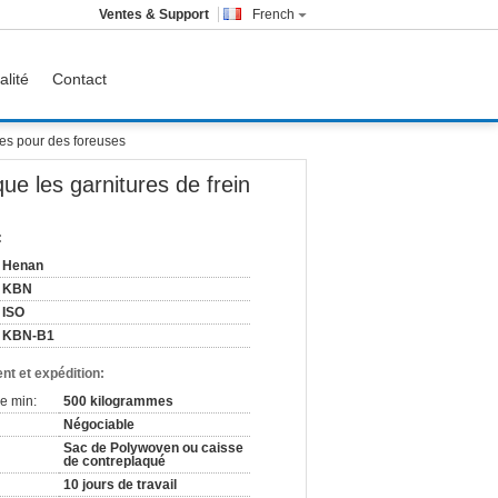
Ventes & Support
French
alité
Contact
sées pour des foreuses
ue les garnitures de frein
:
Henan
KBN
ISO
KBN-B1
nt et expédition:
e min:
500 kilogrammes
Négociable
Sac de Polywoven ou caisse
de contreplaqué
10 jours de travail