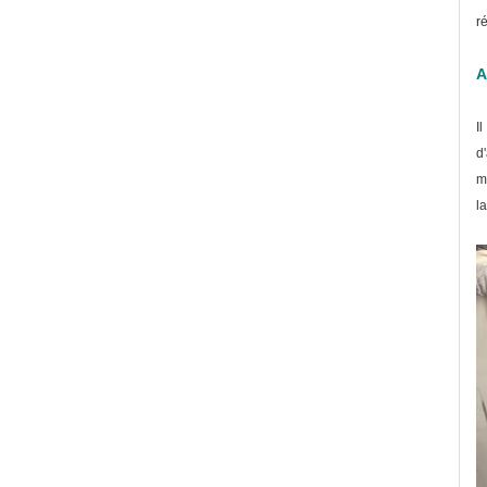
r
A
I
d
m
l