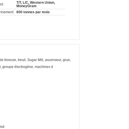
T/T, L/C, Western Union,
nt:
MoneyGram
onnement:
600 tonnes par mois
de foreuse, treuil, Sugar Mill, ascenseur, grue,
, groupe électrogène, machines d
isé