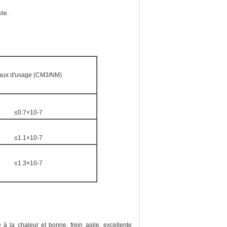
ole.
aux d'usage (CM3/NM)
≤0.7×10-7
≤1.1×10-7
≤1.3×10-7
e à la chaleur et bonne, frein agile, excellente