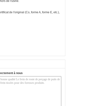
ors de l'usine.
tificat de l'original (Co, forme A, forme E, etc.),
rectement à nous