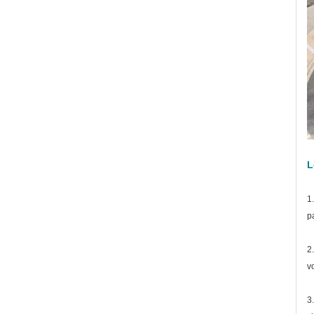
L
1
p
2
v
3