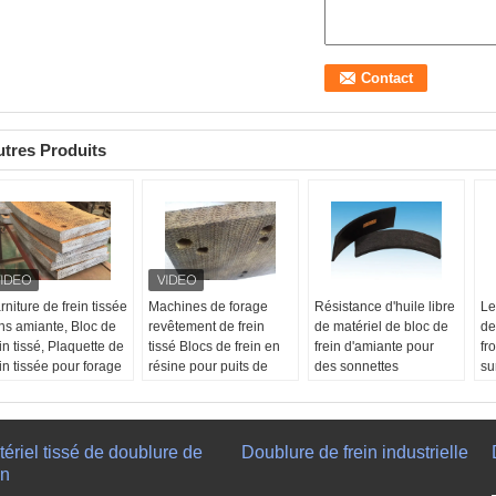
tres Produits
rniture de frein tissée
Machines de forage
Résistance d'huile libre
Le
ns amiante, Bloc de
revêtement de frein
de matériel de bloc de
de
ein tissé, Plaquette de
tissé Blocs de frein en
frein d'amiante pour
fr
ein tissée pour forage
résine pour puits de
des sonnettes
su
 puits de pétroliers
forage pétrolier
Produit d'origine:
de
illes:
Personnalisé
Applications:
Tracteurs
Disponible
Pr
ous:
Disponible
de foreuse, treuil, Sugar
Résistance à l'huile:
C'
Di
hantillons gratuits:
Mill, ascenseur, grue,
est excellent.
Ré
ériel tissé de doublure de
Doublure de frein industrielle
i
mélangeur, groupe
Tailles:
Adapté aux
es
in
plications:
Machines
électrogène, machines
besoins du client
Ta