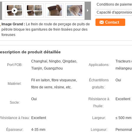
Conditions de paieme
Capacité d'approvisi
Contact
Image Grand :
Le frein de route de perçage de puits de
pétrole bloque les garnitures de frein tissées pour des
foreuses
escription de produit détaillée
Changhaï, Ningbo, Qingdao,
Tracteurs 
Port FOB:
Applications:
Tianjin, Guangzhou
mélangeur
Fil en laiton, fibre visqueuse,
Échantillons
Oui
Matériel:
fibre de verre, résine, etc.
gratuits:
Oui
Résistance à
Excellent
Socle:
l'huile:
Résistance à l'eau:
Excellent
Largeur:
≤ 500 mm
Épaisseur:
4-35 mm
Longueur:
Personnal