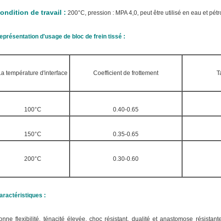
ondition de travail :
200°C, pression : MPA 4,0, peut être utilisé en eau et pétr
eprésentation d'usage de bloc de frein tissé :
La température d'interface
Coefficient de frottement
T
100°C
0.40-0.65
150°C
0.35-0.65
200°C
0.30-0.60
aractéristiques :
onne flexibilité, ténacité élevée, choc résistant, dualité et anastomose résistant