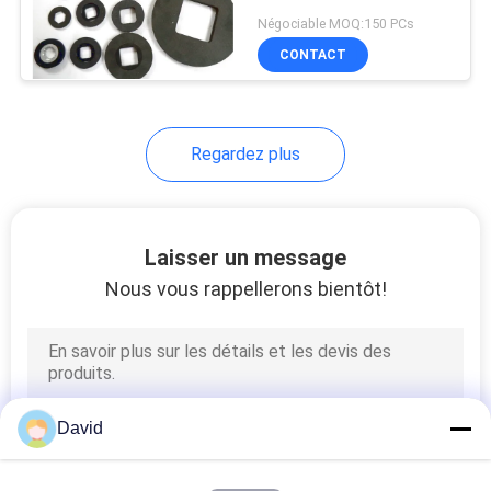
calibre de flexibilité de
Négociable MOQ:150 PCs
SITE
doublure de frein
CONTACT
PRIVACY
POLICY
Regardez plus
Laisser un message
Nous vous rappellerons bientôt!
David