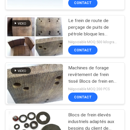
CONTACT
CONTRÔLE
Le frein de route de
DE
perçage de puits de
QUALITÉ
pétrole bloque les
garnitures de frein
Négociable MOQ:500 kilogrammes
tissées pour des
CONTACTEZ-
CONTACT
foreuses
NOUS
Machines de forage
revêtement de frein
DEMANDEZ
tissé Blocs de frein en
résine pour puits de
UNE
Négociable MOQ:200 PCS
forage pétrolier
CONTACT
CITATION
Blocs de frein élevés
PLAN
industriels adaptés aux
DU
besoins du client de