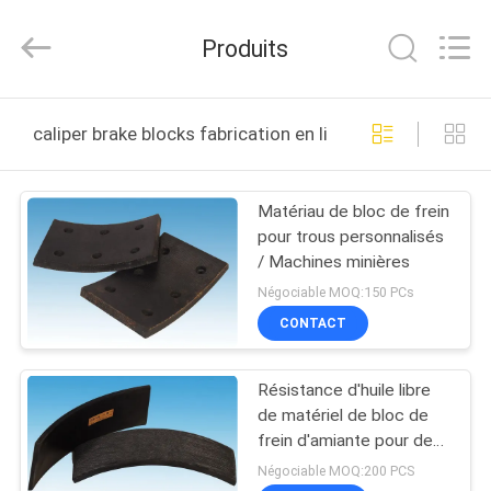
2025
Zhengzhou
Kebona
Produits
Industry
Co.,
Ltd.
All
MAISON
Rights
Reserved.
caliper brake blocks fabrication en ligne
PRODUITS
Matériau de bloc de frein
pour trous personnalisés
AU
/ Machines minières
SUJET
Négociable MOQ:150 PCs
DE
CONTACT
NOUS
Résistance d'huile libre
de matériel de bloc de
VISITE
frein d'amiante pour des
sonnettes
D'USINE
Négociable MOQ:200 PCS