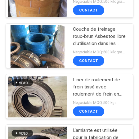
de Marine Winch Crane
Négociable MOQ:500 kilogrammes
Hoist Tractor
CONTACT
Couche de freinage
roux-brun Asbestos libre
d'utilisation dans les
tracteurs à vitre Couche
Négociable MOQ:500 kilogrammes
de freinage
CONTACT
Liner de roulement de
frein tissé avec
roulement de frein en
laiton d'amiante
Négociable MOQ:500 kgs
CONTACT
L'amiante est utilisée
pour la fabrication de