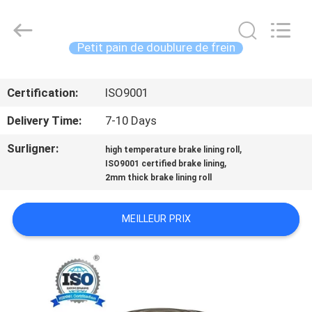
2025
Zhengzhou
Kebona
Industry
Co.,
Petit pain de doublure de frein
Ltd.
All
MAISON
Rights
Reserved.
Certification:
ISO9001
PRODUITS
Delivery Time:
7-10 Days
Surligner:
,
high temperature brake lining roll
AU
,
ISO9001 certified brake lining
2mm thick brake lining roll
SUJET
DE
MEILLEUR PRIX
NOUS
VISITE
D'USINE