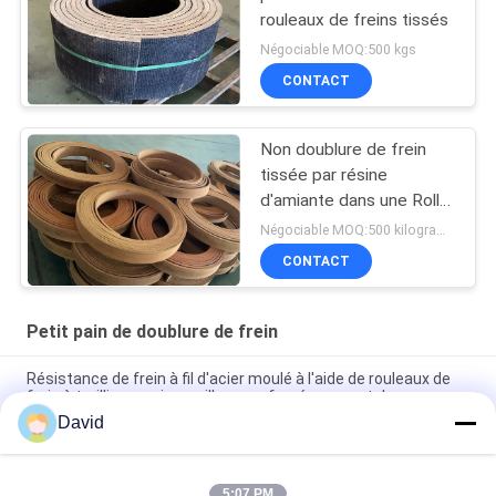
rouleaux de freins tissés
Négociable MOQ:500 kgs
CONTACT
Non doublure de frein
tissée par résine
d'amiante dans une Rolls
pour Marine Winch Brake
Négociable MOQ:500 kilogrammes
Lining Roll
CONTACT
Petit pain de doublure de frein
Résistance de frein à fil d'acier moulé à l'aide de rouleaux de
frein à treillis en acier maillage renforcé en caoutchouc
David
Automotive Brake System Friction Roll 100mm Width for
Smooth and Braking Experience
5:07 PM