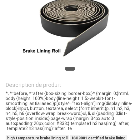
CONTRÔLE
DE
QUALITÉ
CONTACTEZ-
NOUS
Description de produit
DEMANDEZ
*, *::before, *::after {box-sizing: border-box;}* {margin: 0;}html,
UNE
body {height: 100%;}body {line-height: 1.5;-webkit-font-
smoothing: antialiased;}p[style^="text-align"] img{display:inline-
CITATION
block}input, button, textarea, select {font: inherit;}p, h1, h2, h3,
h4, h5, h6 {overflow-wrap: break-word;}ul, li, ol {padding: 0;list-
style-position: inside;}.page-wrap {margin: 34px auto 0
auto;padding: 20px;color: #333;}.template1 h3:has(img)::after,
PLAN
.template2 h3:has(img)::after, .te
DU
high temperature brake lining roll
ISO9001 certified brake lining